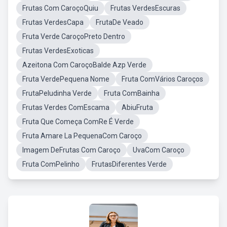
Frutas Com CaroçoQuiu
Frutas VerdesEscuras
Frutas VerdesCapa
FrutaDe Veado
Fruta Verde CaroçoPreto Dentro
Frutas VerdesExoticas
Azeitona Com CaroçoBalde Azp Verde
Fruta VerdePequena Nome
Fruta ComVários Caroços
FrutaPeludinha Verde
Fruta ComBainha
Frutas Verdes ComEscama
AbiuFruta
Fruta Que Começa ComRe É Verde
Fruta Amare La PequenaCom Caroço
Imagem DeFrutas Com Caroço
UvaCom Caroço
Fruta ComPelinho
FrutasDiferentes Verde