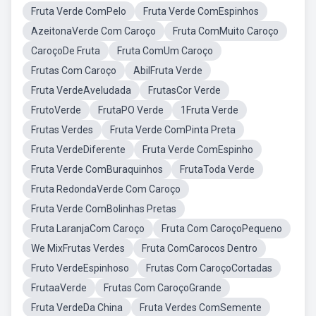
Fruta Verde ComPelo
Fruta Verde ComEspinhos
AzeitonaVerde Com Caroço
Fruta ComMuito Caroço
CaroçoDe Fruta
Fruta ComUm Caroço
Frutas Com Caroço
AbilFruta Verde
Fruta VerdeAveludada
FrutasCor Verde
FrutoVerde
FrutaPO Verde
1Fruta Verde
Frutas Verdes
Fruta Verde ComPinta Preta
Fruta VerdeDiferente
Fruta Verde ComEspinho
Fruta Verde ComBuraquinhos
FrutaToda Verde
Fruta RedondaVerde Com Caroço
Fruta Verde ComBolinhas Pretas
Fruta LaranjaCom Caroço
Fruta Com CaroçoPequeno
We MixFrutas Verdes
Fruta ComCarocos Dentro
Fruto VerdeEspinhoso
Frutas Com CaroçoCortadas
FrutaaVerde
Frutas Com CaroçoGrande
Fruta VerdeDa China
Fruta Verdes ComSemente