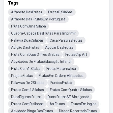
Tags
Alfabeto DasFrutas
FrutasE Silabas
Alfabeto Das FrutasEm Português
Fruta ComUma Silaba
Quebra-Cabeça DasFrutas Para Imprimir
Palavra DuasSilabas
Caça PalavrasFrutas
Adição DasFrutas
Açúcar DasFrutas
Fruta Com DuasO Tres Silabas
FrutasClip Art
Atividades De FrutasEducação Infantil
Fruta Com1 Sílaba
FrutasMatematica
ProjetoFrutas
FrutasEm Ordem Alfabetica
Palavras De 2Sílabas
FundosFrutas
Frutas Com4 Sílabas
Frutas ComQuatro Silabas
DuasFiguras Frutas
Duas FrutasSE Abraçando
Frutas ComDisilabas
As Frutas
FrutasEm Ingles
Atividade Bingo DasFrutas
Ditado RecortadoFrutas