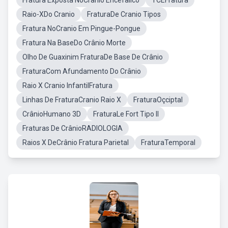
Fratura Exposta NoCranio Encefalico
TCEFratura
Raio-XDo Cranio
FraturaDe Cranio Tipos
Fratura NoCranio Em Pingue-Pongue
Fratura Na BaseDo Crânio Morte
Olho De Guaxinim FraturaDe Base De Crânio
FraturaCom Afundamento Do Crânio
Raio X Cranio InfantilFratura
Linhas De FraturaCranio Raio X
FraturaOçciptal
CrânioHumano 3D
FraturaLe Fort Tipo II
Fraturas De CrânioRADIOLOGIA
Raios X DeCrânio Fratura Parietal
FraturaTemporal