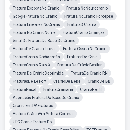
FraturasDe Crânio
FraturasFace
Fratura ExpostaNo Crânio
Fratura NoNeurocranio
GoogleFratura No Crânio
Fratura NoCranio Forcepse
Fratura Lineares NoCranio
FraturaD Cranio
Fratura No CrânioNome
FraturaCranio Crianças
Sinal De FraturaDe Base De Crânio
FraturaDe Cranio Linear
Fratura Ossea NoCranio
FraturaCranio Radiografia
FraturasDe Crnio
FraturaCranio Raio X
Fratura De CrânioBasilar
Fratura De CrânioDeprimida
FraturaDe Cranio RN
FraturasDe Le Fort
CrânioDe Bebê
CrânioDe BB
FraturaNasal
FraturaCraniana
CrânioPerfil
Aspiração Fratura Da BaseDo Crânio
Cranio Em PAFraturas
Fratura CrânioEm Sutura Coronal
UFC CranioFratura Do