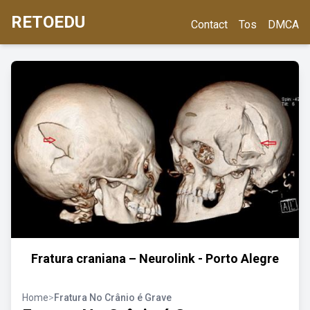
RETOEDU
Contact
Tos
DMCA
Fratura craniana – Neurolink - Porto Alegre
Home
>
Fratura No Crânio é Grave