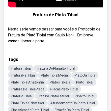
Fratura de Platô Tibial
Nesta série vamos passar para vocês o Protocolo de
Fratura de Platô Tibial com Saulo Nani. . Em breve
vamos liberar a parte ...
Tags
Fratura Tibia
Fratura DoPlanalto Tibial
FraturaNa Tibia
Platô TibialMedial
PlatôDa Tibia
Platô TibialAnatomia
Plato'sTibiais
Plato Tibial
Fratura De TibiaPlaca
PlacasPlato Tibial
PlatoDe Tíbia
Fratura PlatoLateral
PlnaltoTibial
Plato TibialSchatzker
AfundamentoDo Plato Tibial
ClassificaçãoPlato Tibial
FixaçãoDo Plato Tibial