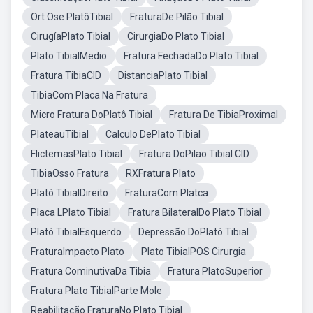
Ort Ose PlatôTibial
FraturaDe Pilão Tibial
CirugíaPlato Tibial
CirurgiaDo Plato Tibial
Plato TibialMedio
Fratura FechadaDo Plato Tibial
Fratura TibiaCID
DistanciaPlato Tibial
TibiaCom Placa Na Fratura
Micro Fratura DoPlatô Tibial
Fratura De TibiaProximal
PlateauTibial
Calculo DePlato Tibial
FlictemasPlato Tibial
Fratura DoPilao Tibial CID
TibiaOsso Fratura
RXFratura Plato
Platô TibialDireito
FraturaCom Platca
Placa LPlato Tibial
Fratura BilateralDo Plato Tibial
Platô TibialEsquerdo
Depressão DoPlatô Tibial
FraturaImpacto Plato
Plato TibialPOS Cirurgia
Fratura CominutivaDa Tibia
Fratura PlatoSuperior
Fratura Plato TibialParte Mole
Reabilitação FraturaNo Plato Tibial