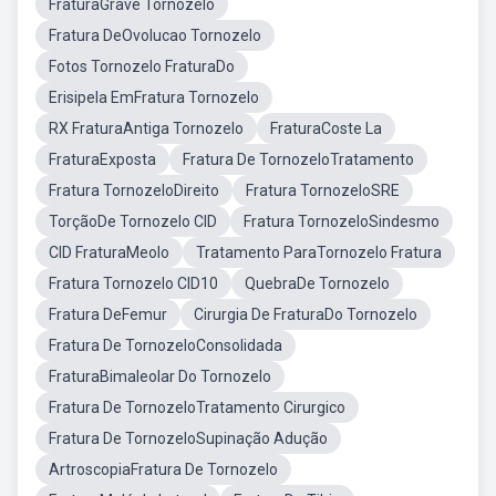
FraturaGrave Tornozelo
Fratura DeOvolucao Tornozelo
Fotos Tornozelo FraturaDo
Erisipela EmFratura Tornozelo
RX FraturaAntiga Tornozelo
FraturaCoste La
FraturaExposta
Fratura De TornozeloTratamento
Fratura TornozeloDireito
Fratura TornozeloSRE
TorçãoDe Tornozelo CID
Fratura TornozeloSindesmo
CID FraturaMeolo
Tratamento ParaTornozelo Fratura
Fratura Tornozelo CID10
QuebraDe Tornozelo
Fratura DeFemur
Cirurgia De FraturaDo Tornozelo
Fratura De TornozeloConsolidada
FraturaBimaleolar Do Tornozelo
Fratura De TornozeloTratamento Cirurgico
Fratura De TornozeloSupinação Adução
ArtroscopiaFratura De Tornozelo