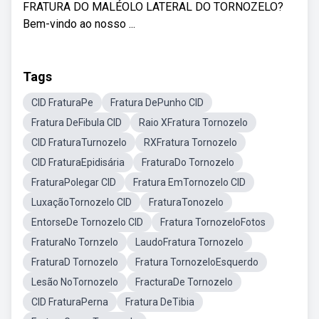
FRATURA DO MALÉOLO LATERAL DO TORNOZELO?
Bem-vindo ao nosso ...
Tags
CID FraturaPe
Fratura DePunho CID
Fratura DeFibula CID
Raio XFratura Tornozelo
CID FraturaTurnozelo
RXFratura Tornozelo
CID FraturaEpidisária
FraturaDo Tornozelo
FraturaPolegar CID
Fratura EmTornozelo CID
LuxaçãoTornozelo CID
FraturaTonozelo
EntorseDe Tornozelo CID
Fratura TornozeloFotos
FraturaNo Tornzelo
LaudoFratura Tornozelo
FraturaD Tornozelo
Fratura TornozeloEsquerdo
Lesão NoTornozelo
FracturaDe Tornozelo
CID FraturaPerna
Fratura DeTibia