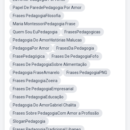
Papel De ParedePedagogia Por Amor
Frases PedagogiaFilosofia
Maria MontessoriPedagogia Frase
Quem Sou EuPedagogia
FrasesPedagogicas
Pedagogia Do AmorHistórias Malucas
PedagogaPor Amor
FrasesDa Pedagogia
FrasePedagógica
Frases De PedagogiaFofo
Frases De PedagogiaSobre Alimentação
Pedagogia FraseAmarelo
Frases PedagogiaPNG
Frases PedagogiaZoeira
Frases De PedagogiaEmpresarial
Frases PedagogiaEducação
Pedagogia Do AmorGabriel Chalita
Frases Sobre PedagogiaCom Amor a Profissão
SloganPedagogia
Frases PedagogiaTradicional Libaneo