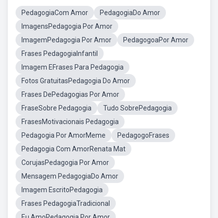
PedagogiaCom Amor
PedagogiaDo Amor
ImagensPedagogia Por Amor
ImagemPedagogia Por Amor
PedagogoaPor Amor
Frases PedagogiaInfantil
Imagem EFrases Para Pedagogia
Fotos GratuitasPedagogia Do Amor
Frases DePedagogias Por Amor
FraseSobre Pedagogia
Tudo SobrePedagogia
FrasesMotivacionais Pedagogia
Pedagogia Por AmorMeme
PedagogoFrases
Pedagogia Com AmorRenata Mat
CorujasPedagogia Por Amor
Mensagem PedagogiaDo Amor
Imagem EscritoPedagogia
Frases PedagogiaTradicional
Eu AmoPedagogia Por Amor