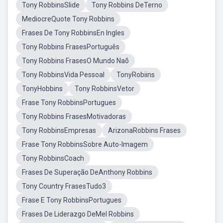
Tony RobbinsSlide
Tony Robbins DeTerno
MediocreQuote Tony Robbins
Frases De Tony RobbinsEn Ingles
Tony Robbins FrasesPortuguês
Tony Robbins FrasesO Mundo Naõ
Tony RobbinsVida Pessoal
TonyRobiins
TonyHobbins
Tony RobbinsVetor
Frase Tony RobbinsPortugues
Tony Robbins FrasesMotivadoras
Tony RobbinsEmpresas
ArizonaRobbins Frases
Frase Tony RobbinsSobre Auto-Imagem
Tony RobbinsCoach
Frases De Superação DeAnthony Robbins
Tony Country FrasesTudo3
Frase E Tony RobbinsPortugues
Frases De Liderazgo DeMel Robbins