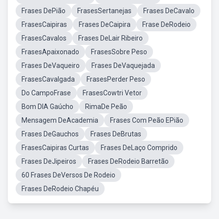
Frases DePião
FrasesSertanejas
Frases DeCavalo
FrasesCaipiras
Frases DeCaipira
Frase DeRodeio
FrasesCavalos
Frases DeLair Ribeiro
FrasesApaixonado
FrasesSobre Peso
Frases DeVaqueiro
Frases DeVaquejada
FrasesCavalgada
FrasesPerder Peso
Do CampoFrase
FrasesCowtri Vetor
Bom DIA Gaúcho
RimaDe Peão
Mensagem DeAcademia
Frases Com Peão EPião
Frases DeGauchos
Frases DeBrutas
FrasesCaipiras Curtas
Frases DeLaço Comprido
Frases DeJipeiros
Frases DeRodeio Barretão
60 Frases DeVersos De Rodeio
Frases DeRodeio Chapéu