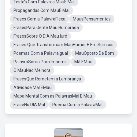
Testo's Com Palavras MauE Mal
Propagandas Com MauE Mal
Frases Com a PalavraFlexa
MausPensamentos
FrasesPara Gente Mau Humorada
FrasesSobre O DIA Mau Iurd
Frases Que Transformam MauHumor E Em Sorrisos
Poemas Com a PalavraIgual
MauOposto De Bom
PalavraSorria Para Imprimir
Má EMau
O MauNao Melhora
FrasesQue Remetem a Lembrança
Atividade Mal EMau
Mapa Mental Com as PalavrasMal E Mau
FraseNo DIA Mal
Poema Com a PalavraMal