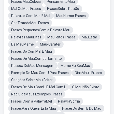
Frases MauColoca
PensamentoMau
Mal OuMau Frases
FrasesSobre Paixão
Palavras Com MauE Mal
MauHumor Frases
Ser TratadoMau Frases
Frases PequenasCom a Palavra Mau
Palavras MauDitas
MauFeitos Frases
MauEstar
De MauMeme
Mau-Caráter
Frases Só ComMal E Mau
Frases De MauComportamento
Pessoa DoMau Mensagem
Meme Eu SouMau
Exemplo De Mau ComU Para Frases
DiasMaus Frases
Citações SobreMau Feitor
Frases De Mau ComU E Mal Com L
O MauNão Existe
Não SigaMaus Exemplos Frases
Frases Com a PalavraMel
PalavraSorria
FrasesPara Quem Está Mau
FrasesDo Bem E Do Mau