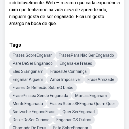
indubitavelmente; Web — mesmo que cada experiência
ruim que tenhamos na vida sirva de aprendizado,
ninguém gosta de ser enganado. Fica um gosto
amargo na boca de que.
Tags
Frases SobreEnganar
FrasesPara Não Ser Enganado
Pare DeSer Enganado
Engana-se Frases
Eles SEEnganam
FrasesDe Confiança
Engañar Alguém
Amor Impossivel
FraseAmizade
Frases De Reflexão SobreO Diabo
FrasePessoa Sendo Enganada
Marcas Enganam
MenteEnganada
Frases Sobre SEEngana Quem Quer
Nietzsche EnganoFrase
Quer SerEnganad
Deixe DeSer Curioso
Enganar OS Outros
Chamado De Deus
Foto SobreEnganar