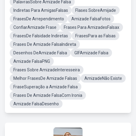
PalavrasSobre Amizade Falsa
Indiretas Para AmigasFalsas
Flases SobreAmijade
FrasesDe Arrependimento
Amizade FalsaFotos
ConfiarAmizade Frase
Frases Para AmizadesFalsax
FrasesDe Falsidade Indiretas
FrasesPara as Falsas
Frases De Amizade FalsaIndireta
Desenhos DeAmizade Falsa
GIFAmizade Falsa
Amizade FalsaPNG
Frases Sobre AmizadeInteresseira
Melhor FrasesDe Amizade Falsas
AmizadeNão Existe
FraseSuperação a Amizade Falsa
Frases De Amizade FalsaCom Ironia
Amizade FalsaDesenho