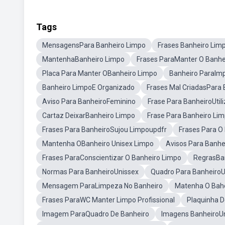
Tags
MensagensPara Banheiro Limpo
Frases Banheiro Lim
MantenhaBanheiro Limpo
Frases ParaManter O Banhe
Placa Para Manter OBanheiro Limpo
Banheiro ParaImp
Banheiro LimpoE Organizado
Frases Mal CriadasPara
Aviso Para BanheiroFeminino
Frase Para BanheiroUtili
Cartaz DeixarBanheiro Limpo
Frase Para Banheiro Lim
Frases Para BanheiroSujou Limpoupdfr
Frases Para O
Mantenha OBanheiro Unisex Limpo
Avisos Para Banh
Frases ParaConscientizar O Banheiro Limpo
RegrasBa
Normas Para BanheiroUnissex
Quadro Para BanheiroU
Mensagem ParaLimpeza No Banheiro
Matenha O Bah
Frases ParaWC Manter Limpo Profissional
Plaquinha 
Imagem ParaQuadro De Banheiro
Imagens BanheiroU