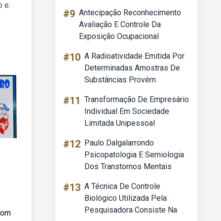
 e.
#9
Antecipação Reconhecimento
Avaliação E Controle Da
Exposição Ocupacional
#10
A Radioatividade Emitida Por
Determinadas Amostras De
Substâncias Provém
#11
Transformação De Empresário
Individual Em Sociedade
Limitada Unipessoal
#12
Paulo Dalgalarrondo
Psicopatologia E Semiologia
Dos Transtornos Mentais
#13
A Técnica De Controle
Biológico Utilizada Pela
Pesquisadora Consiste Na
com