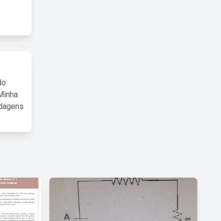
do
Minha
rdagens