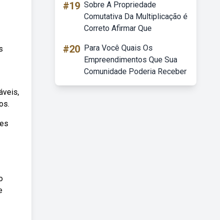
#19
Sobre A Propriedade
Comutativa Da Multiplicação é
Correto Afirmar Que
#20
Para Você Quais Os
s
Empreendimentos Que Sua
Comunidade Poderia Receber
áveis,
os.
ses
o
e