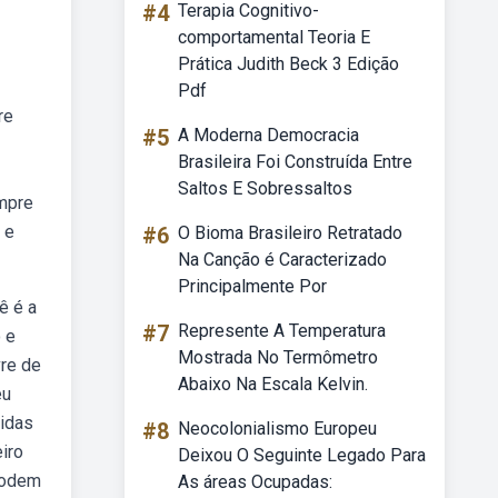
#4
Terapia Cognitivo-
comportamental Teoria E
Prática Judith Beck 3 Edição
Pdf
re
#5
A Moderna Democracia
Brasileira Foi Construída Entre
Saltos E Sobressaltos
empre
 e
#6
O Bioma Brasileiro Retratado
Na Canção é Caracterizado
Principalmente Por
ê é a
#7
Represente A Temperatura
 e
Mostrada No Termômetro
vre de
Abaixo Na Escala Kelvin.
eu
idas
#8
Neocolonialismo Europeu
iro
Deixou O Seguinte Legado Para
 podem
As áreas Ocupadas: