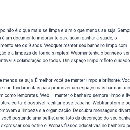
po não é o que mais se limpa e sim o que menos se suja. Semp
a é um documento importante para acom panhar a saúde, o
cimento até os 9 anos. Webquer manter seu banheiro limpo com
zação e a limpeza de forma simples! Webmantenha o banheiro s
tivar a colaboração de todos. Um espaço limpo reflete cuidado
 menos se suja. É melhor você se manter limpo e brilhante; Voc
nte são fundamentais para promover um espaço mais harmonioso
vem como lembretes. Web — manter o banheiro sempre limpo e li
stura certa, é possível facilitar esse trabalho. Webtransforme s
romovem a limpeza e a organização. Descubra mensagens divert
a você postando uma selfie, uma foto da decoração do seu banhe
a expressar seu estilo e. Webas frases educativas no banheiro