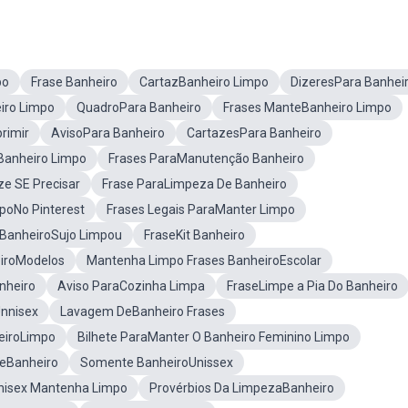
po
Frase Banheiro
CartazBanheiro Limpo
DizeresPara Banhei
iro Limpo
QuadroPara Banheiro
Frases ManteBanheiro Limpo
rimir
AvisoPara Banheiro
CartazesPara Banheiro
 Banheiro Limpo
Frases ParaManutenção Banheiro
ze SE Precisar
Frase ParaLimpeza De Banheiro
poNo Pinterest
Frases Legais ParaManter Limpo
 BanheiroSujo Limpou
FraseKit Banheiro
eiroModelos
Mantenha Limpo Frases BanheiroEscolar
nheiro
Aviso ParaCozinha Limpa
FraseLimpe a Pia Do Banheiro
nnisex
Lavagem DeBanheiro Frases
eiroLimpo
Bilhete ParaManter O Banheiro Feminino Limpo
DeBanheiro
Somente BanheiroUnissex
nisex Mantenha Limpo
Provérbios Da LimpezaBanheiro