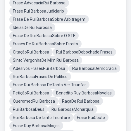
Frase AdvocaciaRui Barbosa
Frase Rui BarbosaJudiciario
Frase De Rui BarbosaSobre Arbitragem
IdeiasDe Rui Barbosa
Frase De Rui BarbosaSobre O STF
Frases De Rui BarbosaSobre Direito
CitaçãoRui Barbosa
Rui BarbosaDebochado Frases
Sinto VergonhaDe Mim Rui Barbosa
Adesivos FrasesRui Barbosa
Rui BarbosaDemocracia
Rui BarbosaFrases De Político
Frase Rui Barbosa DeTanto Ver Triunfar
PetiçãoRui Barbosa
Benedito Ruy BarbosaNovelas
QueromedRui Barbosa
RaçaDe Rui Barbosa
Rui BarbosaDeus
Rui BarbosaMonarquia
Rui Barbosa DeTanto Triunfare
Frase RuiCouto
Frase Ruy BarbosaMoços