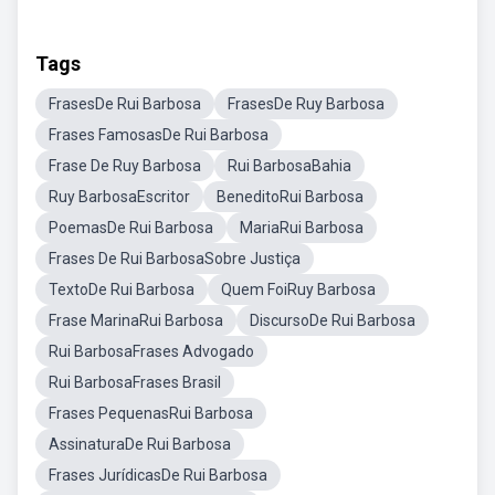
Tags
FrasesDe Rui Barbosa
FrasesDe Ruy Barbosa
Frases FamosasDe Rui Barbosa
Frase De Ruy Barbosa
Rui BarbosaBahia
Ruy BarbosaEscritor
BeneditoRui Barbosa
PoemasDe Rui Barbosa
MariaRui Barbosa
Frases De Rui BarbosaSobre Justiça
TextoDe Rui Barbosa
Quem FoiRuy Barbosa
Frase MarinaRui Barbosa
DiscursoDe Rui Barbosa
Rui BarbosaFrases Advogado
Rui BarbosaFrases Brasil
Frases PequenasRui Barbosa
AssinaturaDe Rui Barbosa
Frases JurídicasDe Rui Barbosa