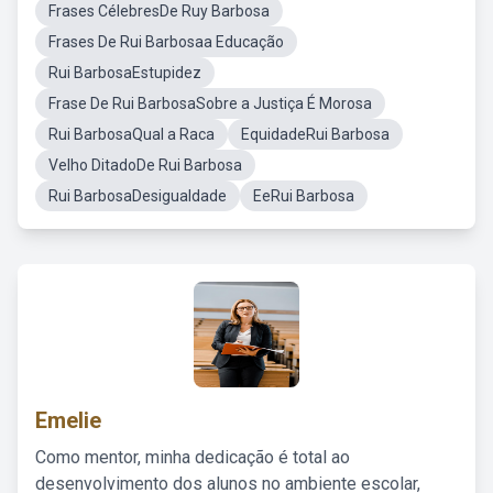
Frases CélebresDe Ruy Barbosa
Frases De Rui Barbosaa Educação
Rui BarbosaEstupidez
Frase De Rui BarbosaSobre a Justiça É Morosa
Rui BarbosaQual a Raca
EquidadeRui Barbosa
Velho DitadoDe Rui Barbosa
Rui BarbosaDesigualdade
EeRui Barbosa
Emelie
Como mentor, minha dedicação é total ao
desenvolvimento dos alunos no ambiente escolar,