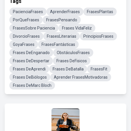
Tags
PacienciaFrases
AprenderFrases
FrasesPlantas
PorQueFrases
FrasesPensando
FrasesSobre Paciencia
Frases VidaFeliz
DivorcioFrases
FrasesLiterarias
PrincipiosFrases
GoyaFrases
FrasesFantásticas
Frases DeEnganado
ObstáculosFrases
Frases DeDespertar
Frases DeFisicos
Frases DeAprendi
Frases DeBatalla
FrasesFit
Frases DeBiólogos
Aprender FrasesMotivadoras
Frases DeMarc Bloch