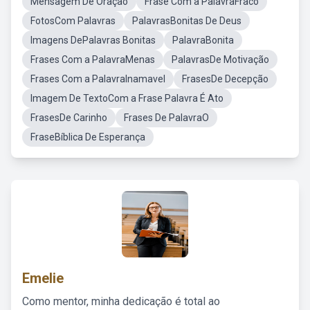
Mensagem De Oração
Frase Com a PalavraFraco
FotosCom Palavras
PalavrasBonitas De Deus
Imagens DePalavras Bonitas
PalavraBonita
Frases Com a PalavraMenas
PalavrasDe Motivação
Frases Com a PalavraInamavel
FrasesDe Decepção
Imagem De TextoCom a Frase Palavra É Ato
FrasesDe Carinho
Frases De PalavraO
FraseBíblica De Esperança
Emelie
Como mentor, minha dedicação é total ao