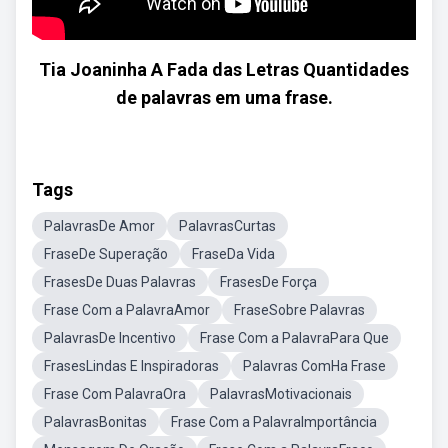
Tia Joaninha A Fada das Letras Quantidades
de palavras em uma frase.
Tags
PalavrasDe Amor
PalavrasCurtas
FraseDe Superação
FraseDa Vida
FrasesDe Duas Palavras
FrasesDe Força
Frase Com a PalavraAmor
FraseSobre Palavras
PalavrasDe Incentivo
Frase Com a PalavraPara Que
FrasesLindas E Inspiradoras
Palavras ComHa Frase
Frase Com PalavraOra
PalavrasMotivacionais
PalavrasBonitas
Frase Com a PalavraImportância