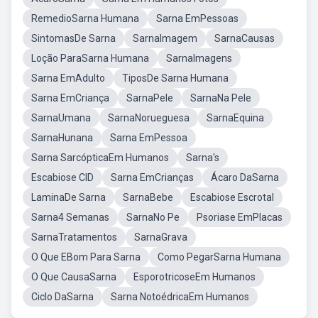
RemedioSarna Humana
Sarna EmPessoas
SintomasDe Sarna
SarnaImagem
SarnaCausas
Loção ParaSarna Humana
SarnaImagens
Sarna EmAdulto
TiposDe Sarna Humana
Sarna EmCriança
SarnaPele
SarnaNa Pele
SarnaUmana
SarnaNorueguesa
SarnaEquina
SarnaHunana
Sarna EmPessoa
Sarna SarcópticaEm Humanos
Sarna's
Escabiose CID
Sarna EmCrianças
Ácaro DaSarna
LaminaDe Sarna
SarnaBebe
Escabiose Escrotal
Sarna4 Semanas
SarnaNo Pe
Psoriase EmPlacas
SarnaTratamentos
SarnaGrava
O Que EBom Para Sarna
Como PegarSarna Humana
O Que CausaSarna
EsporotricoseEm Humanos
Ciclo DaSarna
Sarna NotoédricaEm Humanos