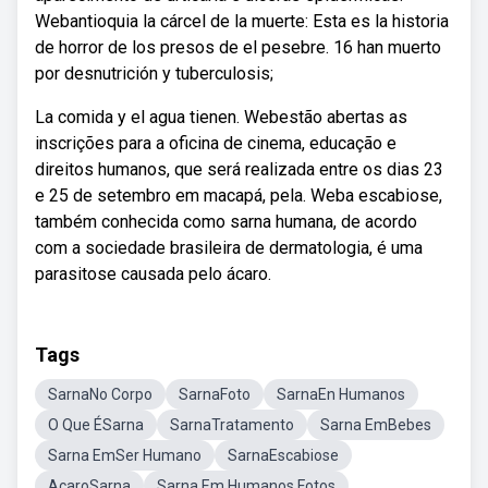
Webantioquia la cárcel de la muerte: Esta es la historia
de horror de los presos de el pesebre. 16 han muerto
por desnutrición y tuberculosis;
La comida y el agua tienen. Webestão abertas as
inscrições para a oficina de cinema, educação e
direitos humanos, que será realizada entre os dias 23
e 25 de setembro em macapá, pela. Weba escabiose,
também conhecida como sarna humana, de acordo
com a sociedade brasileira de dermatologia, é uma
parasitose causada pelo ácaro.
Tags
SarnaNo Corpo
SarnaFoto
SarnaEn Humanos
O Que ÉSarna
SarnaTratamento
Sarna EmBebes
Sarna EmSer Humano
SarnaEscabiose
AcaroSarna
Sarna Em Humanos Fotos