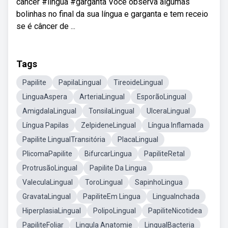
cancer #lingua #garganta Você observa algumas
bolinhas no final da sua língua e garganta e tem receio
se é câncer de ...
Tags
Papilite
PapilaLingual
TireoideLingual
LinguaAspera
ArteriaLingual
EsporãoLingual
AmigdalaLingual
TonsilaLingual
UlceraLingual
Língua Papilas
ZelpideneLingual
Língua Inflamada
Papilite LingualTransitória
PlacaLingual
PlicomaPapilite
BifurcarLingua
PapiliteRetal
ProtrusãoLingual
Papilite Da Lingua
ValeculaLingual
ToroLingual
SapinhoLingua
GravataLingual
PapiliteEm Lingua
LinguaInchada
HiperplasiaLingual
PolipoLingual
PapiliteNicotidea
PapiliteFoliar
Lingula Anatomie
LingualBacteria