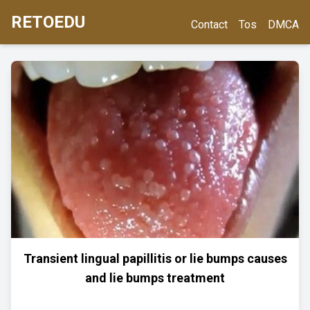
RETOEDU
Contact
Tos
DMCA
Transient lingual papillitis or lie bumps causes
and lie bumps treatment