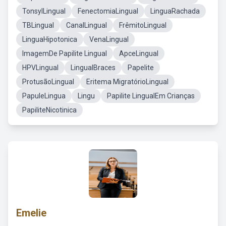
TonsylLingual
FenectomiaLingual
LinguaRachada
TBLingual
CanalLingual
FrêmitoLingual
LinguaHipotonica
VenaLingual
ImagemDe Papilite Lingual
ApceLingual
HPVLingual
LingualBraces
Papelite
ProtusãoLingual
Eritema MigratórioLingual
PapuleLingua
Lingu
Papilite LingualEm Crianças
PapiliteNicotinica
Emelie