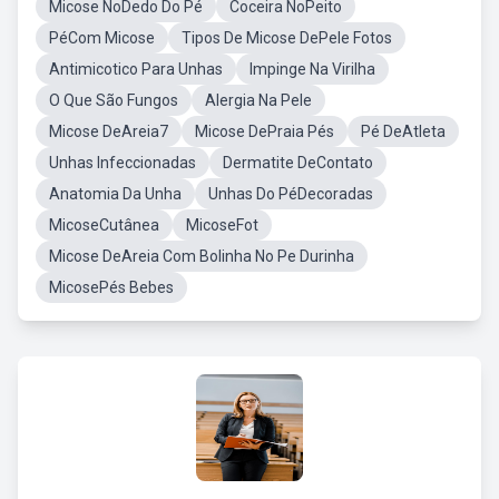
Micose NoDedo Do Pé
Coceira NoPeito
PéCom Micose
Tipos De Micose DePele Fotos
Antimicotico Para Unhas
Impinge Na Virilha
O Que São Fungos
Alergia Na Pele
Micose DeAreia7
Micose DePraia Pés
Pé DeAtleta
Unhas Infeccionadas
Dermatite DeContato
Anatomia Da Unha
Unhas Do PéDecoradas
MicoseCutânea
MicoseFot
Micose DeAreia Com Bolinha No Pe Durinha
MicosePés Bebes