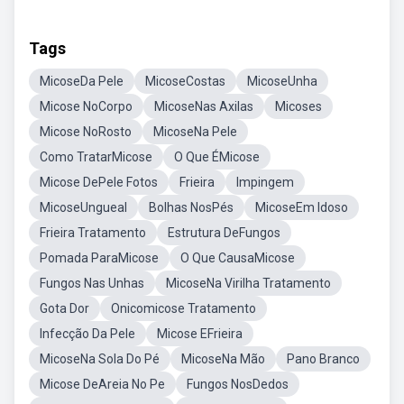
Tags
MicoseDa Pele
MicoseCostas
MicoseUnha
Micose NoCorpo
MicoseNas Axilas
Micoses
Micose NoRosto
MicoseNa Pele
Como TratarMicose
O Que ÉMicose
Micose DePele Fotos
Frieira
Impingem
MicoseUngueal
Bolhas NosPés
MicoseEm Idoso
Frieira Tratamento
Estrutura DeFungos
Pomada ParaMicose
O Que CausaMicose
Fungos Nas Unhas
MicoseNa Virilha Tratamento
Gota Dor
Onicomicose Tratamento
Infecção Da Pele
Micose EFrieira
MicoseNa Sola Do Pé
MicoseNa Mão
Pano Branco
Micose DeAreia No Pe
Fungos NosDedos