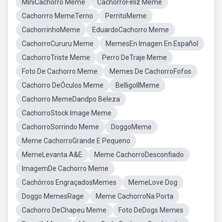
MiniCachorro Meme
CachorroFeliz Meme
Cachorrro MemeTerno
PerritoMeme
CachorrinhoMeme
EduardoCachorro Meme
CachorroCururu Meme
MemesEn Imagen En Español
CachorroTriste Meme
Perro DeTraje Meme
Foto De Cachorro Meme
Memes De CachorroFofos
Cachorro DeÓculos Meme
BelligollMeme
Cachorro MemeDandpo Beleza
CachorroStock Image Meme
CachorroSorrindo Meme
DoggoMeme
Meme CachorroGrande E Pequeno
MemeLevanta A&E
Meme CachorroDesconfiado
ImagemDe Cachorro Meme
Cachórros EngraçadosMemes
MemeLove Dog
Doggo MemesRage
Meme CachorroNa Porta
Cachorro DeChapeu Meme
Foto DeDogs Memes