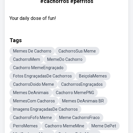
#cachorros #perritos
Your daily dose of fun!
Tags
Memes De Cachorro
CachorroSus Meme
CachorroMem
MemeDo Cachorro
Cachorro MemeEngraçado
Fotos EngraçadasDe Cachorros
BeiçolaMemes
CachorroDoido Meme
CachorrosEngraçados
Memes DeAnimais
Cachorro MemePNG
MemesCom Cachoros
Memes DeAnimais BR
Imagens EngraçadasDe Cachorros
CachorroFofo Meme
Meme CachorroFraco
PerroMemes
Cachorro MemeMine
Meme DePet