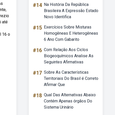
as
#14
Na História Da República
nte,
Brasileira A Expressão Estado
rezio
Novo Identifica
i até
#15
Exercícios Sobre Misturas
Homogêneas E Heterogêneas
l 16 o
6 Ano Com Gabarito
#16
Com Relação Aos Ciclos
Biogeoquímicos Analise As
Seguintes Afirmativas
#17
Sobre As Características
Territoriais Do Brasil é Correto
Afirmar Que
#18
Qual Das Alternativas Abaixo
Contém Apenas órgãos Do
Sistema Urinário