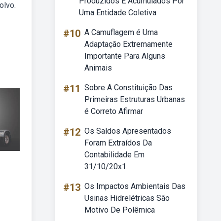
Produzidos E Acumulados Por
olvo.
Uma Entidade Coletiva
#10
A Camuflagem é Uma
Adaptação Extremamente
Importante Para Alguns
Animais
#11
Sobre A Constituição Das
Primeiras Estruturas Urbanas
é Correto Afirmar
#12
Os Saldos Apresentados
Foram Extraídos Da
Contabilidade Em
31/10/20x1.
#13
Os Impactos Ambientais Das
Usinas Hidrelétricas São
Motivo De Polêmica