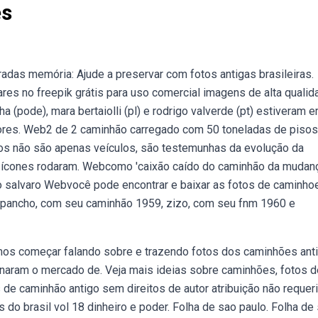
es
adas memória: Ajude a preservar com fotos antigas brasileiras.
es no freepik grátis para uso comercial imagens de alta qualid
 (pode), mara bertaiolli (pl) e rodrigo valverde (pt) estiveram 
dores. Web2 de 2 caminhão carregado com 50 toneladas de pisos
s não são apenas veículos, são testemunhas da evolução da
s ícones rodaram. Webcomo 'caixão caído do caminhão da mudanç
io salvaro Webvocê pode encontrar e baixar as fotos de caminho
s pancho, com seu caminhão 1959, zizo, com seu fnm 1960 e
mos começar falando sobre e trazendo fotos dos caminhões ant
naram o mercado de. Veja mais ideias sobre caminhões, fotos d
 de caminhão antigo sem direitos de autor atribuição não requer
 do brasil vol 18 dinheiro e poder. Folha de sao paulo. Folha de