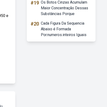
#19
Os Botos Cinzas Acumulam
Maior Concentração Dessas
Substâncias Porque
950 e
#20
Cada Figura Da Sequencia
Abaixo é Formada
Por.numeros.inteiros Iguais
do