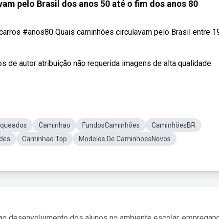
am pelo Brasil dos anos 50 até o fim dos anos 80
rros #anos80 Quais caminhões circulavam pelo Brasil entre 1
 de autor atribuição não requerida imagens de alta qualidade.
rqueados
Caminhao
FundosCaminhões
CaminhõesBR
des
Caminhao Top
Modelos De CaminhoesNovos
 ao desenvolvimento dos alunos no ambiente escolar, empregan