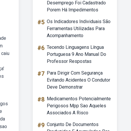
Desemprego Foi Cadastrado
Porem Há Impedimentos
#5
Os Indicadores Individuais São
Ferramentas Utilizadas Para
Acompanhamento
ade
em
#6
Tecendo Linguagens Língua
 caiu
Portuguesa 9 Ano Manual Do
Professor Respostas
a'
#7
Para Dirigir Com Segurança
es
Evitando Acidentes O Condutor
Deve Demonstrar
#8
Medicamentos Potencialmente
igos
Perigosos Mpp Sao Aqueles
e
Associados A Risco
ida
#9
Conjunto De Documentos
 sao