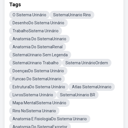
Tags
O Sistema Urinário
SistemaUrinario Rins
DesenhoDo Sistema Urinário
TrabalhoSistema Urinário
Anatomia Do SistemaUrinario
Anatomia Do SistemaRenal
SistemaUrinario Sem Legenda
SistemaUrinario Trabalho
Sistema UrinárioOrdem
DoençasDo Sistema Urinário
Funcao Do SistemaUrinario
EstruturaDo Sistema Urinário
Atlas SistemaUrinario
LivrosSistema Urinário
SistemaUrinario BR
Mapa MentalSistema Urinário
Rins NoSistema Urinario
Anatomia E FisiologiaDo Sistema Urinario
Anatomia Do SistemaExcretor