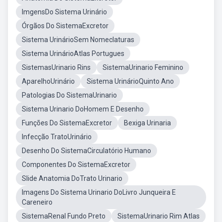
ImgensDo Sistema Urinário
Órgãos Do SistemaExcretor
Sistema UrinárioSem Nomeclaturas
Sistema UrinárioAtlas Portugues
SistemasUrinario Rins
SistemaUrinario Feminino
AparelhoUrinário
Sistema UrinárioQuinto Ano
Patologias Do SistemaUrinario
Sistema Urinario DoHomem E Desenho
Funções Do SistemaExcretor
Bexiga Urinaria
Infecção TratoUrinário
Desenho Do SistemaCirculatório Humano
Componentes Do SistemaExcretor
Slide Anatomia DoTrato Urinario
Imagens Do Sistema Urinario DoLivro Junqueira E
Careneiro
SistemaRenal Fundo Preto
SistemaUrinario Rim Atlas