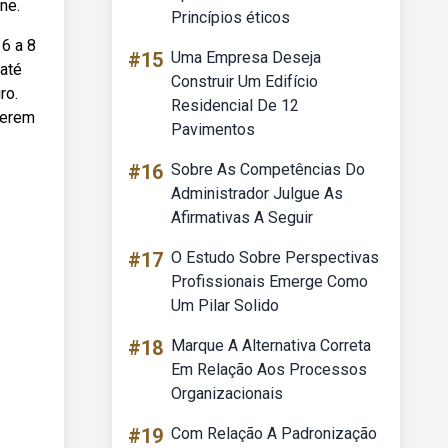
ne.
Princípios éticos
 6 a 8
#15
Uma Empresa Deseja
 até
Construir Um Edifício
ro.
Residencial De 12
serem
Pavimentos
#16
Sobre As Competências Do
Administrador Julgue As
Afirmativas A Seguir
#17
O Estudo Sobre Perspectivas
Profissionais Emerge Como
Um Pilar Solido
#18
Marque A Alternativa Correta
Em Relação Aos Processos
Organizacionais
#19
Com Relação A Padronização