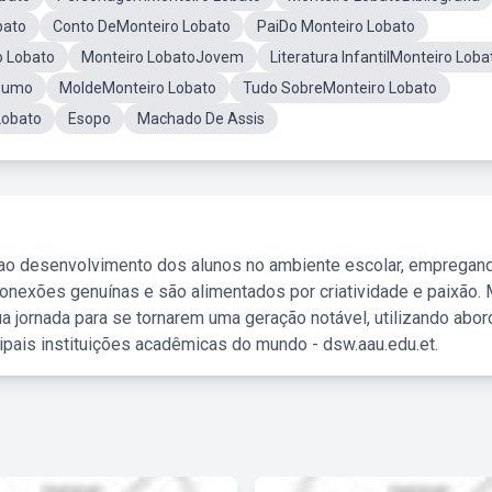
bato
Conto DeMonteiro Lobato
PaiDo Monteiro Lobato
o Lobato
Monteiro LobatoJovem
Literatura InfantilMonteiro Loba
esumo
MoldeMonteiro Lobato
Tudo SobreMonteiro Lobato
Lobato
Esopo
Machado De Assis
 ao desenvolvimento dos alunos no ambiente escolar, empregan
nexões genuínas e são alimentados por criatividade e paixão. 
a jornada para se tornarem uma geração notável, utilizando abo
ipais instituições acadêmicas do mundo - dsw.aau.edu.et.