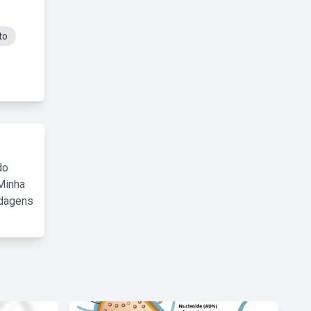
to
do
Minha
rdagens