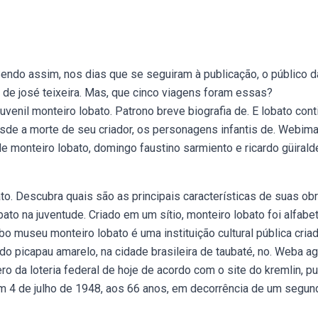
Sendo assim, nos dias que se seguiram à publicação, o público d
 de josé teixeira. Mas, que cinco viagens foram essas?
juvenil monteiro lobato. Patrono breve biografia de. E lobato cont
sde a morte de seu criador, os personagens infantis de. Webim
 de monteiro lobato, domingo faustino sarmiento e ricardo güirald
to. Descubra quais são as principais características de suas obr
bato na juventude. Criado em um sítio, monteiro lobato foi alfabe
o museu monteiro lobato é uma instituição cultural pública cria
do picapau amarelo, na cidade brasileira de taubaté, no. Weba a
o da loteria federal de hoje de acordo com o site do kremlin, pu
m 4 de julho de 1948, aos 66 anos, em decorrência de um segun