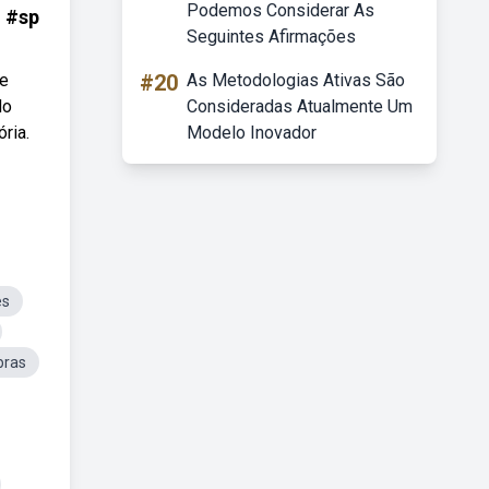
Podemos Considerar As
 #sp
Seguintes Afirmações
de
#20
As Metodologias Ativas São
do
Consideradas Atualmente Um
ória.
Modelo Inovador
es
bras