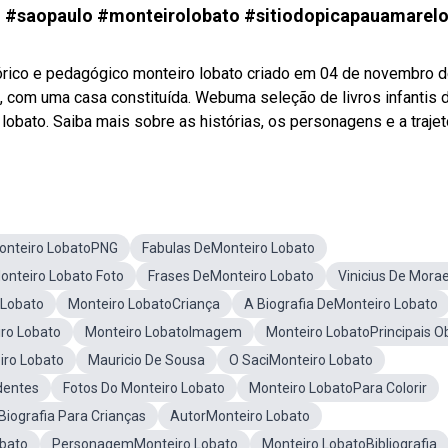
aopaulo #monteirolobato #sitiodopicapauamarelo
órico e pedagógico monteiro lobato criado em 04 de novembro 
, com uma casa constituída. Webuma seleção de livros infantis 
ro lobato. Saiba mais sobre as histórias, os personagens e a trajet
onteiro LobatoPNG
Fabulas DeMonteiro Lobato
onteiro Lobato Foto
Frases DeMonteiro Lobato
Vinicius De Mora
 Lobato
Monteiro LobatoCriança
A Biografia DeMonteiro Lobato
ro Lobato
Monteiro LobatoImagem
Monteiro LobatoPrincipais O
ro Lobato
Mauricio De Sousa
O SaciMonteiro Lobato
dentes
Fotos Do Monteiro Lobato
Monteiro LobatoPara Colorir
Biografia Para Crianças
AutorMonteiro Lobato
bato
PersonagemMonteiro Lobato
Monteiro LobatoBibliografia