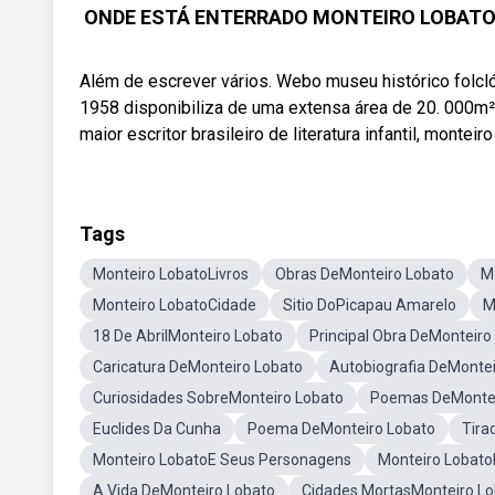
ONDE ESTÁ ENTERRADO MONTEIRO LOBATO #s
Além de escrever vários. Webo museu histórico folcl
1958 disponibiliza de uma extensa área de 20. 000m²
maior escritor brasileiro de literatura infantil, montei
Tags
Monteiro LobatoLivros
Obras DeMonteiro Lobato
M
Monteiro LobatoCidade
Sitio DoPicapau Amarelo
M
18 De AbrilMonteiro Lobato
Principal Obra DeMonteiro
Caricatura DeMonteiro Lobato
Autobiografia DeMontei
Curiosidades SobreMonteiro Lobato
Poemas DeMontei
Euclides Da Cunha
Poema DeMonteiro Lobato
Tira
Monteiro LobatoE Seus Personagens
Monteiro Lobato
A Vida DeMonteiro Lobato
Cidades MortasMonteiro Lo