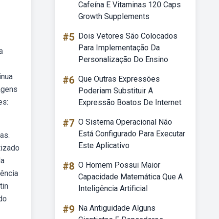
Cafeína E Vitaminas 120 Caps
Growth Supplements
#5
Dois Vetores São Colocados
Para Implementação Da
a
Personalização Do Ensino
inua
#6
Que Outras Expressões
agens
Poderiam Substituir A
es:
Expressão Boatos De Internet
#7
O Sistema Operacional Não
Está Configurado Para Executar
as.
Este Aplicativo
tizado
da
#8
O Homem Possui Maior
gência
Capacidade Matemática Que A
tin
Inteligência Artificial
do
#9
Na Antiguidade Alguns