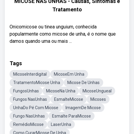
MICOSE NAS UNHAS - Causas, Sintomas e
Tratamento
Onicomicose ou tinea unguium, conhecida
popularmente como micose de unha, é o nome que
damos quando uma ou mais ...
Tags
MicoseInterdigital
MicoseEm Unha
TratamentoMicose Unha
Micose De Unhas
FungosUnhas
MicoseNa Unha
MicoseUngueal
Fungos NasUnhas
EsmalteMicose
Micoses
UnhaDo Pé Com Micose
ImagemDe Micose
Fungo NasUnhas
Esmalte ParaMicose
RemédioMicose
LaserUnha
Como CurarMicose De Unha