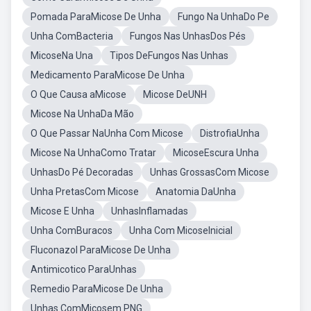
Pomada ParaMicose De Unha
Fungo Na UnhaDo Pe
Unha ComBacteria
Fungos Nas UnhasDos Pés
MicoseNa Una
Tipos DeFungos Nas Unhas
Medicamento ParaMicose De Unha
O Que Causa aMicose
Micose DeUNH
Micose Na UnhaDa Mão
O Que Passar NaUnha Com Micose
DistrofiaUnha
Micose Na UnhaComo Tratar
MicoseEscura Unha
UnhasDo Pé Decoradas
Unhas GrossasCom Micose
Unha PretasCom Micose
Anatomia DaUnha
Micose E Unha
UnhasInflamadas
Unha ComBuracos
Unha Com MicoseInicial
Fluconazol ParaMicose De Unha
Antimicotico ParaUnhas
Remedio ParaMicose De Unha
Unhas ComMicosem PNG