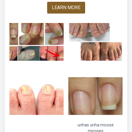
LEARN MORE
unhas unha micose
micoses