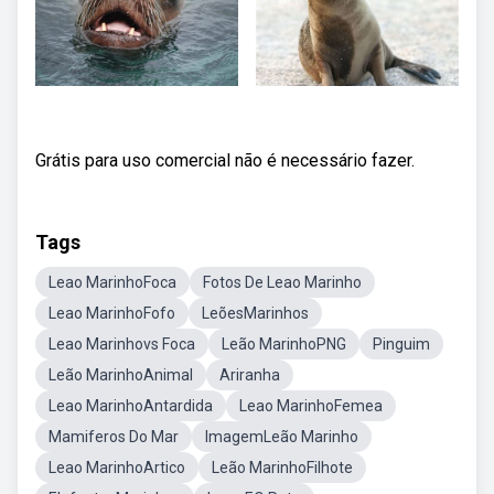
Grátis para uso comercial não é necessário fazer.
Tags
Leao MarinhoFoca
Fotos De Leao Marinho
Leao MarinhoFofo
LeõesMarinhos
Leao Marinhovs Foca
Leão MarinhoPNG
Pinguim
Leão MarinhoAnimal
Ariranha
Leao MarinhoAntardida
Leao MarinhoFemea
Mamiferos Do Mar
ImagemLeão Marinho
Leao MarinhoArtico
Leão MarinhoFilhote