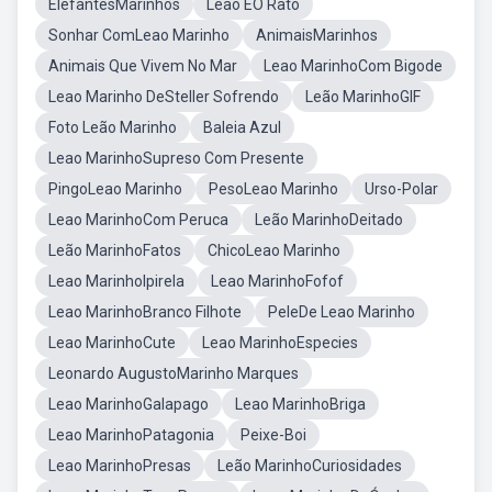
ElefantesMarinhos
Leao EO Rato
Sonhar ComLeao Marinho
AnimaisMarinhos
Animais Que Vivem No Mar
Leao MarinhoCom Bigode
Leao Marinho DeSteller Sofrendo
Leão MarinhoGIF
Foto Leão Marinho
Baleia Azul
Leao MarinhoSupreso Com Presente
PingoLeao Marinho
PesoLeao Marinho
Urso-Polar
Leao MarinhoCom Peruca
Leão MarinhoDeitado
Leão MarinhoFatos
ChicoLeao Marinho
Leao MarinhoIpirela
Leao MarinhoFofof
Leao MarinhoBranco Filhote
PeleDe Leao Marinho
Leao MarinhoCute
Leao MarinhoEspecies
Leonardo AugustoMarinho Marques
Leao MarinhoGalapago
Leao MarinhoBriga
Leao MarinhoPatagonia
Peixe-Boi
Leao MarinhoPresas
Leão MarinhoCuriosidades