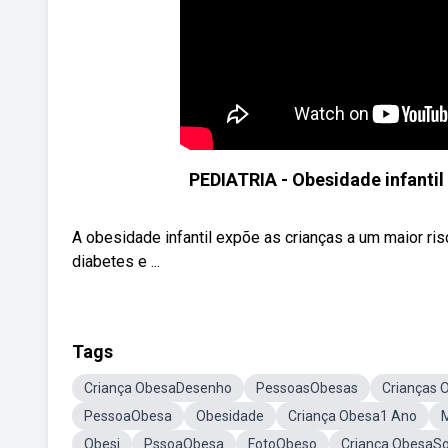
PEDIATRIA - Obesidade infanti
A obesidade infantil expõe as crianças a um maior ris
diabetes e ...
Tags
Criança ObesaDesenho
PessoasObesas
Crianças 
PessoaObesa
Obesidade
Criança Obesa1 Ano
Obesi
PssoaObesa
FotoObeso
Criança ObesaSo