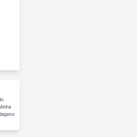
do
Minha
rdagens