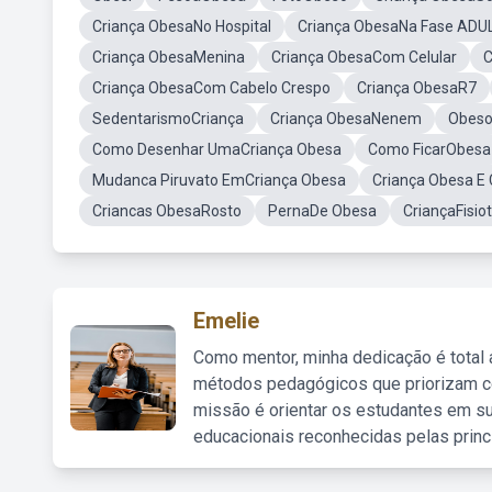
Criança ObesaNo Hospital
Criança ObesaNa Fase ADU
Criança ObesaMenina
Criança ObesaCom Celular
C
Criança ObesaCom Cabelo Crespo
Criança ObesaR7
SedentarismoCriança
Criança ObesaNenem
Obeso
Como Desenhar UmaCriança Obesa
Como FicarObesa
Mudanca Piruvato EmCriança Obesa
Criança Obesa E
Criancas ObesaRosto
PernaDe Obesa
CriançaFisio
Emelie
Como mentor, minha dedicação é total
métodos pedagógicos que priorizam co
missão é orientar os estudantes em su
educacionais reconhecidas pelas princ