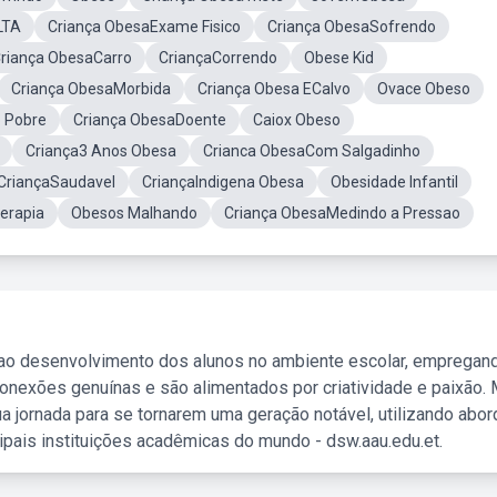
LTA
Criança ObesaExame Fisico
Criança ObesaSofrendo
riança ObesaCarro
CriançaCorrendo
Obese Kid
Criança ObesaMorbida
Criança Obesa ECalvo
Ovace Obeso
 Pobre
Criança ObesaDoente
Caiox Obeso
Criança3 Anos Obesa
Crianca ObesaCom Salgadinho
 CriançaSaudavel
CriançaIndigena Obesa
Obesidade Infantil
terapia
Obesos Malhando
Criança ObesaMedindo a Pressao
 ao desenvolvimento dos alunos no ambiente escolar, empregan
nexões genuínas e são alimentados por criatividade e paixão. 
a jornada para se tornarem uma geração notável, utilizando abo
ipais instituições acadêmicas do mundo - dsw.aau.edu.et.