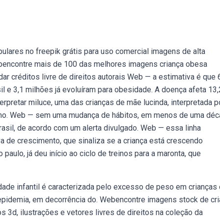
lares no freepik grátis para uso comercial imagens de alta
ebencontre mais de 100 das melhores imagens criança obesa
dar créditos livre de direitos autorais Web — a estimativa é que 
l e 3,1 milhões já evoluíram para obesidade. A doença afeta 13
erpretar miluce, uma das crianças de mãe lucinda, interpretada p
tos no. Web — sem uma mudança de hábitos, em menos de uma déc
rasil, de acordo com um alerta divulgado. Web — essa linha
va de crescimento, que sinaliza se a criança está crescendo
aulo, já deu início ao ciclo de treinos para a maronta, que
dade infantil é caracterizada pelo excesso de peso em crianças
e epidemia, em decorrência do. Webencontre imagens stock de cr
 3d, ilustrações e vetores livres de direitos na coleção da