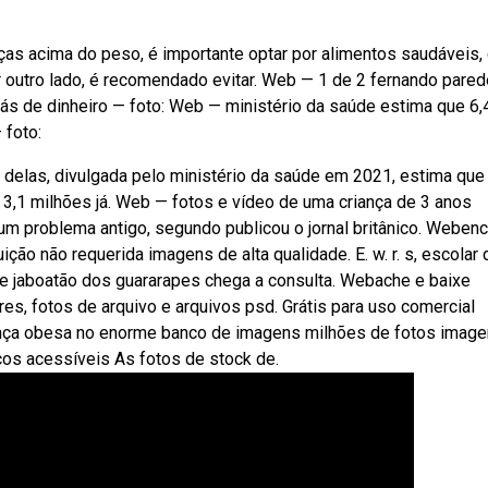
nças acima do peso, é importante optar por alimentos saudáveis
r outro lado, é recomendado evitar. Web — 1 de 2 fernando pare
rás de dinheiro — foto: Web — ministério da saúde estima que 6,
 foto:
elas, divulgada pelo ministério da saúde em 2021, estima que 
3,1 milhões já. Web — fotos e vídeo de uma criança de 3 anos
 problema antigo, segundo publicou o jornal britânico. Webenc
ção não requerida imagens de alta qualidade. E. w. r. s, escolar
de jaboatão dos guararapes chega a consulta. Webache e baixe
res, fotos de arquivo e arquivos psd. Grátis para uso comercial
ança obesa no enorme banco de imagens milhões de fotos image
eços acessíveis As fotos de stock de.