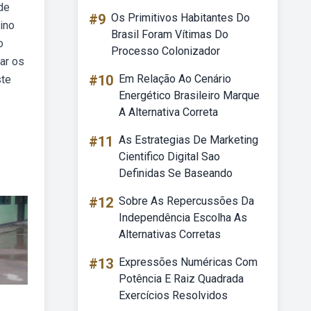
de
#9
Os Primitivos Habitantes Do
ino
Brasil Foram Vítimas Do
o
Processo Colonizador
ar os
#10
Em Relação Ao Cenário
ste
Energético Brasileiro Marque
A Alternativa Correta
#11
As Estrategias De Marketing
Cientifico Digital Sao
Definidas Se Baseando
#12
Sobre As Repercussões Da
Independência Escolha As
Alternativas Corretas
#13
Expressões Numéricas Com
Potência E Raiz Quadrada
Exercícios Resolvidos