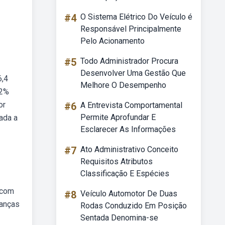
#4
O Sistema Elétrico Do Veículo é
Responsável Principalmente
Pelo Acionamento
#5
Todo Administrador Procura
Desenvolver Uma Gestão Que
6,4
Melhore O Desempenho
,2%
or
#6
A Entrevista Comportamental
Permite Aprofundar E
ada a
Esclarecer As Informações
#7
Ato Administrativo Conceito
Requisitos Atributos
Classificação E Espécies
 com
#8
Veículo Automotor De Duas
ianças
Rodas Conduzido Em Posição
Sentada Denomina-se