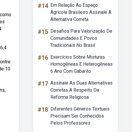
#14
Em Relação Ao Espaço
Agrícola Brasileiro Assinale A
, como
Alternativa Correta
des
4
#15
Desafios Para Valorização De
Comunidades E Povos
Tradicionais No Brasil
6,4
#16
Exercícios Sobre Misturas
ontre
Homogêneas E Heterogêneas
 de 10
6 Ano Com Gabarito
#17
Assinale As Duas Alternativas
ns,
Corretas A Respeito Da
Reforma Religiosa.
#18
Diferentes Gêneros Textuais
Precisam Ser Conhecidos
Pelos Professores