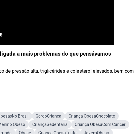
l ligada a mais problemas do que pensávamos
co de pressão alta, triglicérides e colesterol elevados, bem co
ObesasNo Brasil
GordoCriança
Criança ObesaChocolate
Menino Obeso
CriançaSedentária
Criança ObesaCom Cancer
rrindo
Obese
Criança ObesaTriste
JovemObesa