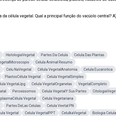
 da célula vegetal. Qual a principal função do vacúolo central? A
HistologiaVegetal
Partes Da Celula
Celula Das Plantas
egetalMicroscopio
Celula Animal Resumo
Celu NaVegetal
Célula VegetalAnatomia
Celula Eucariotica
PlastosCélula Vegetal
Celula VegetalSimples
lula VegetalJpg
Celula VegetalOrganelas
VegetalCompleto
atal
Peroxissomos
Celula VegetalY Sus Partes
CitologiaVege
oplasmaCélula Vegetal
Celula Vegetariana
Partes DeLas Celulas
Celula Veetal PN
lula Vegetal
Celula VegetalPPT
CelulkaVegetal
Biologia Celula