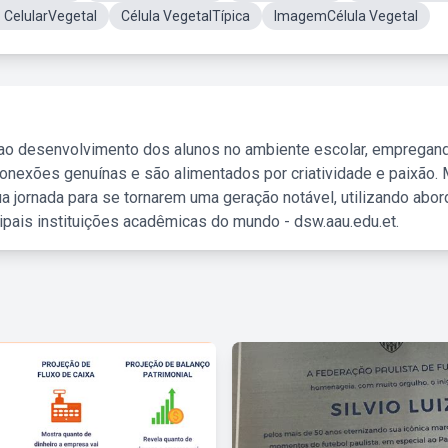
 CelularVegetal
Célula VegetalTípica
ImagemCélula Vegetal
 ao desenvolvimento dos alunos no ambiente escolar, empregan
nexões genuínas e são alimentados por criatividade e paixão. 
a jornada para se tornarem uma geração notável, utilizando abo
ipais instituições acadêmicas do mundo - dsw.aau.edu.et.