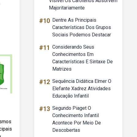
Visível Os Carotenos Absorvem
a
Majoritariamente
#10
Dentre As Principais
Características Dos Grupos
Sociais Podemos Destacar
#11
Considerando Seus
Conhecimentos Em
Características E Sintaxe De
Matrizes
#12
Sequência Didática Elmer O
Elefante Xadrez Atividades
Educação Infantil
#13
Segundo Piaget O
Conhecimento Infantil
nismos
Acontece Por Meio De
cipais
Descobertas
o