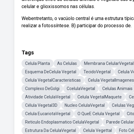
celular e glioxissomos nas células.
Webentretanto, o vacúolo central é uma estrutura típica
realizar a fotossíntese. B) participar do processo de.
Tags
Celula Planta
As Celulas
Membrana CelularVegetal
Esquema DeCelula Vegetal
TecidoVegetal
Celula V
Celula VegetalCaracteristicas
Celula VegetalImagenes
Complexo DeGolgi
CcelulaVegetal
Celulas Animais
Atividade CelulaVegetal
Celula VegetalMaquete
Ce
Célula Vegetal3D
Nucleo CelulaVegetal
Celulas Veg
Celula EucariotaVegetal
O QueE Celula Vegetal
Cit
Reticulo Endoplasmatico CelulaVegetal
Parede Celular
Estrutura Da CelulaVegetal
Celula Vegettal
Foto Cé