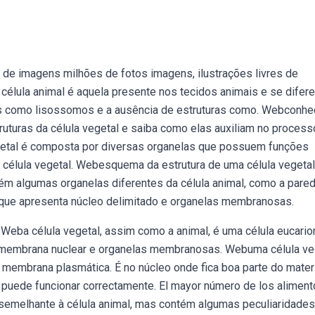
de imagens milhões de fotos imagens, ilustrações livres de
 célula animal é aquela presente nos tecidos animais e se difere
as como lisossomos e a ausência de estruturas como. Webconhe
ruturas da célula vegetal e saiba como elas auxiliam no process
egetal é composta por diversas organelas que possuem funções
 célula vegetal. Webesquema da estrutura de uma célula vegetal
tém algumas organelas diferentes da célula animal, como a pared
, que apresenta núcleo delimitado e organelas membranosas.
 Weba célula vegetal, assim como a animal, é uma célula eucario
or membrana nuclear e organelas membranosas. Webuma célula ve
 e membrana plasmática. É no núcleo onde fica boa parte do mater
po puede funcionar correctamente. El mayor número de los alimen
 é semelhante à célula animal, mas contém algumas peculiaridades