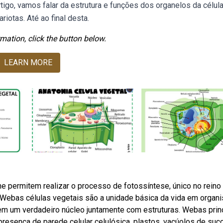
tigo, vamos falar da estrutura e funções dos organelos da célul
riotas. Até ao final desta.
mation, click the button below.
LEARN MORE
he permitem realizar o processo de fotossíntese, único no reino
 Webas células vegetais são a unidade básica da vida em orga
uem um verdadeiro núcleo juntamente com estruturas. Webas prin
presença de parede celular celulósica, plastos, vacúolos de suc