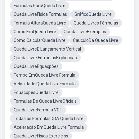
Fórmulas ParaQueda Livre
Queda LivreFisica Formulas
GráficoQueda Livre
Fórmula AlturaQueda Livre
Queda Livres Fórmulas
Corpo EmQueda Livre
Queda LivreExemplos
Como CalcularQueda Livre
CauculoDa Queda Livre
Queda LivreE Lançamento Vertical
Queda Livre FórmulasExplicaçao
Queda LivreEquaçpões
Tempo EmQueda Livre Formula
Velocidade Queda LivreFormula
EquaçopesQueda Livre
Formulas De Queda LivreOficiais
Queda LivreFormula VGT
Todas as FormulasDDA Queda Livre
Aceleração EmQueda Livre Formula
Queda LivreFísica Exercícios