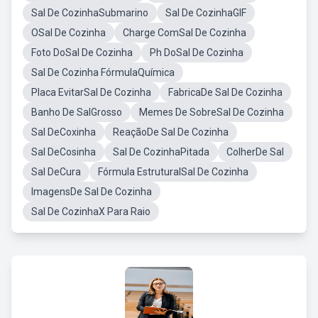
Sal De CozinhaSubmarino
Sal De CozinhaGIF
OSal De Cozinha
Charge ComSal De Cozinha
Foto DoSal De Cozinha
Ph DoSal De Cozinha
Sal De Cozinha FórmulaQuímica
Placa EvitarSal De Cozinha
FabricaDe Sal De Cozinha
Banho De SalGrosso
Memes De SobreSal De Cozinha
Sal DeCoxinha
ReaçãoDe Sal De Cozinha
Sal DeCosinha
Sal De CozinhaPitada
ColherDe Sal
Sal DeCura
Fórmula EstruturalSal De Cozinha
ImagensDe Sal De Cozinha
Sal De CozinhaX Para Raio