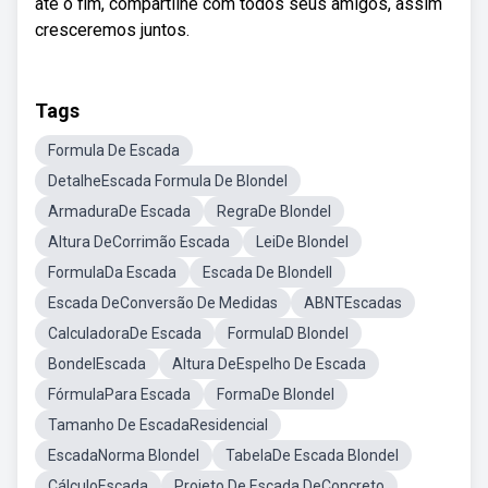
até o fim, compartilhe com todos seus amigos, assim
cresceremos juntos.
Tags
Formula De Escada
DetalheEscada Formula De Blondel
ArmaduraDe Escada
RegraDe Blondel
Altura DeCorrimão Escada
LeiDe Blondel
FormulaDa Escada
Escada De Blondell
Escada DeConversão De Medidas
ABNTEscadas
CalculadoraDe Escada
FormulaD Blondel
BondelEscada
Altura DeEspelho De Escada
FórmulaPara Escada
FormaDe Blondel
Tamanho De EscadaResidencial
EscadaNorma Blondel
TabelaDe Escada Blondel
CálculoEscada
Projeto De Escada DeConcreto