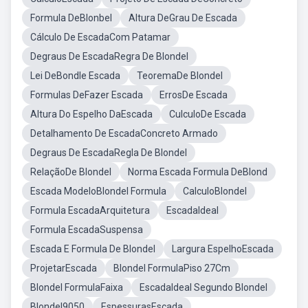
Formula DeBlonbel
Altura DeGrau De Escada
Cálculo De EscadaCom Patamar
Degraus De EscadaRegra De Blondel
Lei DeBondle Escada
TeoremaDe Blondel
Formulas DeFazer Escada
ErrosDe Escada
Altura Do Espelho DaEscada
CulculoDe Escada
Detalhamento De EscadaConcreto Armado
Degraus De EscadaRegla De Blondel
RelaçãoDe Blondel
Norma Escada Formula DeBlond
Escada ModeloBlondel Formula
CalculoBlondel
Formula EscadaArquitetura
EscadaIdeal
Formula EscadaSuspensa
Escada E Formula De Blondel
Largura EspelhoEscada
ProjetarEscada
Blondel FormulaPiso 27Cm
Blondel FormulaFaixa
EscadaIdeal Segundo Blondel
Blondel9050
EspessurasEscada