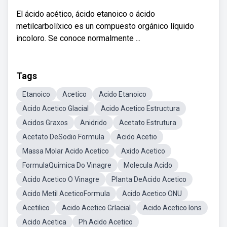
El ácido acético, ácido etanoico o ácido
metilcarbolíxico es un compuesto orgánico líquido
incoloro. Se conoce normalmente ...
Tags
Etanoico
Acetico
Acido Etanoico
Acido Acetico Glacial
Acido Acetico Estructura
Acidos Graxos
Anidrido
Acetato Estrutura
Acetato DeSodio Formula
Acido Acetio
Massa Molar Acido Acetico
Axido Acetico
FormulaQuimica Do Vinagre
Molecula Acido
Acido Acetico O Vinagre
Planta DeAcido Acetico
Acido Metil AceticoFormula
Acido Acetico ONU
Acetilico
Acido Acetico Grlacial
Acido Acetico Ions
Acido Acetica
Ph Acido Acetico