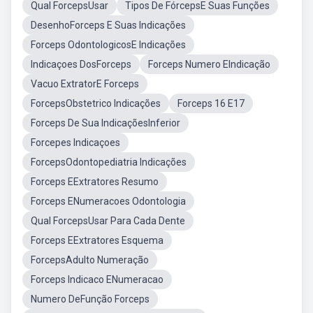
Qual ForcepsUsar
Tipos De FórcepsE Suas Funções
DesenhoForceps E Suas Indicações
Forceps OdontologicosE Indicações
Indicaçoes DosForceps
Forceps Numero EIndicação
Vacuo ExtratorE Forceps
ForcepsObstetrico Indicações
Forceps 16 E17
Forceps De Sua IndicaçõesInferior
Forcepes Indicaçoes
ForcepsOdontopediatria Indicações
Forceps EExtratores Resumo
Forceps ENumeracoes Odontologia
Qual ForcepsUsar Para Cada Dente
Forceps EExtratores Esquema
ForcepsAdulto Numeração
Forceps Indicaco ENumeracao
Numero DeFunção Forceps