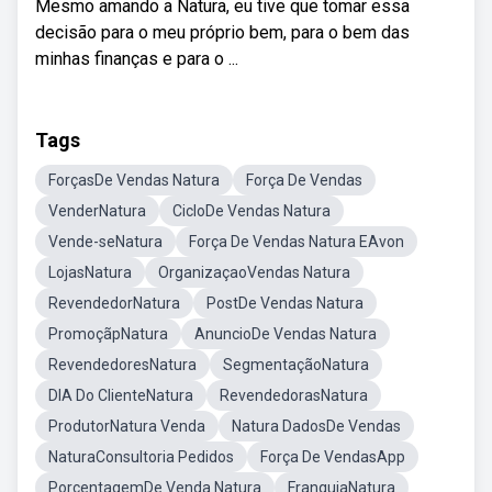
Mesmo amando a Natura, eu tive que tomar essa
decisão para o meu próprio bem, para o bem das
minhas finanças e para o ...
Tags
ForçasDe Vendas Natura
Força De Vendas
VenderNatura
CicloDe Vendas Natura
Vende-seNatura
Força De Vendas Natura EAvon
LojasNatura
OrganizaçaoVendas Natura
RevendedorNatura
PostDe Vendas Natura
PromoçãpNatura
AnuncioDe Vendas Natura
RevendedoresNatura
SegmentaçãoNatura
DIA Do ClienteNatura
RevendedorasNatura
ProdutorNatura Venda
Natura DadosDe Vendas
NaturaConsultoria Pedidos
Força De VendasApp
PorcentagemDe Venda Natura
FranquiaNatura