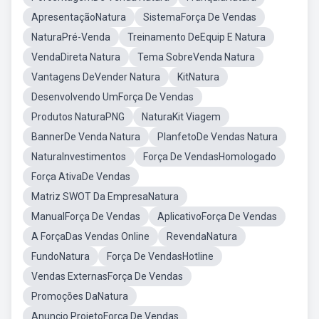
ApresentaçãoNatura
SistemaForça De Vendas
NaturaPré-Venda
Treinamento DeEquip E Natura
VendaDireta Natura
Tema SobreVenda Natura
Vantagens DeVender Natura
KitNatura
Desenvolvendo UmForça De Vendas
Produtos NaturaPNG
NaturaKit Viagem
BannerDe Venda Natura
PlanfetoDe Vendas Natura
NaturaInvestimentos
Força De VendasHomologado
Força AtivaDe Vendas
Matriz SWOT Da EmpresaNatura
ManualForça De Vendas
AplicativoForça De Vendas
A ForçaDas Vendas Online
RevendaNatura
FundoNatura
Força De VendasHotline
Vendas ExternasForça De Vendas
Promoções DaNatura
Anuncio ProjetoForça De Vendas