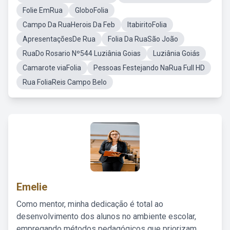
Folie EmRua
GloboFolia
Campo Da RuaHerois Da Feb
ItabiritoFolia
ApresentaçõesDe Rua
Folia Da RuaSão João
RuaDo Rosario Nº544 Luziânia Goias
Luziânia Goiás
Camarote viaFolia
Pessoas Festejando NaRua Full HD
Rua FoliaReis Campo Belo
Emelie
Como mentor, minha dedicação é total ao
desenvolvimento dos alunos no ambiente escolar,
empregando métodos pedagógicos que priorizam