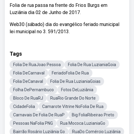
Folia de rua passa na frente do Frios Burgs em
Luziânia dia 02 de Junho de 2017.
Web30 (sábado) dia do evangélico feriado municipal
lei municipal no 3. 591/2013.
Tags
Folia De RuaJoao Pessoa
Folia De Rua LuzianiaGoia
Folia DeCarnaval
FeriadoFolia De Rua
Folia DeCanaval
Folia De Rua LuzianiaGoias
Folha DePernambuco
Fotos DeLuziânia
Bloco De RuaRJ
RuaRio Grande Do Norte
CidadeFolia
Camarote Vitrine NoFolia De Rua
Carnavais De Folia De RuaP
Big FoliaRibeirao Preto
Pessoas NaFolia PNG
Rua Mococa LuzianiaGo
Bairrão Rosário Luziânia Go
RuaDo Comércio Luziânia