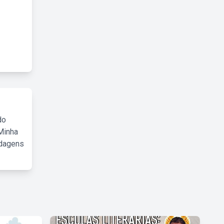
do
Minha
rdagens