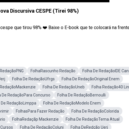
rova Discursiva CESPE (Tirei 98%)
 cespe que tirou 98% ❤️ Baixe o E-book que te colocará na frent
e RedaçãoPNG
FolhaRascunho Redação
Folha De RedaçãoIDE Can
erj
Folha De RedaçãoUfrgs
Folha De RedaçãoOriginal Enem
 RedaçãoMackenzie
Folha De RedaçãoUneb
Folha Redação40 Lin
a De RedaçãoPara Concurso
Folha De RedaçãoBernoulli
a De RedaçãoLimppa
Folha De RedaçãoModelo Enem
rimir
FolhasPara Fazer Redação
Folha De RedaçãoColorida
rio
FolhaRedaçãp Mackenzie
Folha De RedaçãoTema Atual
 Cursos
Folha De RedaçãoColuni
Folha DeRedção Uerj