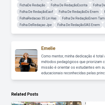
FichaDe Redação
Folha De RedaçãoEscrita
Folha D
Folha De RedaçãoEaof
Folha De RedaçãoDo Enem
FolhaRedacao 35 Lin Has
Folha De RedaçãoEnem Tama
Folha DeRedaçao Jpe
Folha De RedaçãoSAS Enem
Emelie
Como mentor, minha dedicação é total
métodos pedagógicos que priorizam co
missão é orientar os estudantes em su
educacionais reconhecidas pelas princ
Related Posts