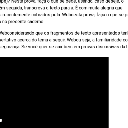
e)? Nesta prova, faça o que se pede, usando, caso deseje, o
m seguida, transcreva o texto para a. É com muita alegria que
s recentemente cobrados pela. Webnesta prova, faça o que se p
o no presente caderno.
o. Webconsiderando que os fragmentos de texto apresentados te
sertativo acerca do tema a seguir. Webou seja, a familiaridade c
segurança. Se você quer se sair bem em provas discursivas da 