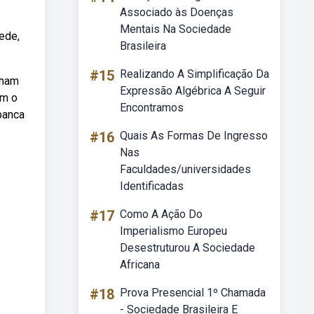
Associado às Doenças
Mentais Na Sociedade
ede,
Brasileira
#15
Realizando A Simplificação Da
nham
Expressão Algébrica A Seguir
om o
Encontramos
banca
#16
Quais As Formas De Ingresso
Nas
Faculdades/universidades
Identificadas
#17
Como A Ação Do
Imperialismo Europeu
Desestruturou A Sociedade
Africana
#18
Prova Presencial 1º Chamada
- Sociedade Brasileira E