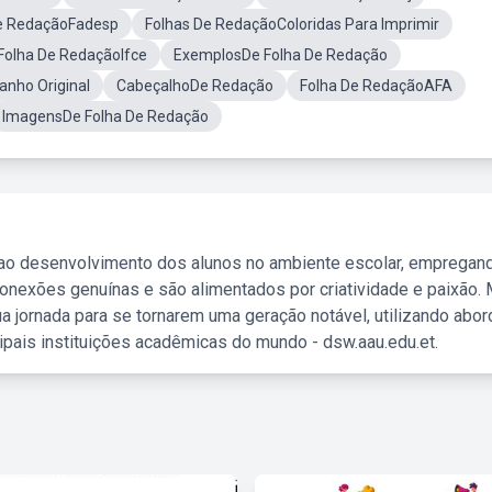
e RedaçãoFadesp
Folhas De RedaçãoColoridas Para Imprimir
Folha De RedaçãoIfce
ExemplosDe Folha De Redação
nho Original
CabeçalhoDe Redação
Folha De RedaçãoAFA
ImagensDe Folha De Redação
 ao desenvolvimento dos alunos no ambiente escolar, empregan
nexões genuínas e são alimentados por criatividade e paixão. 
a jornada para se tornarem uma geração notável, utilizando abo
ipais instituições acadêmicas do mundo - dsw.aau.edu.et.