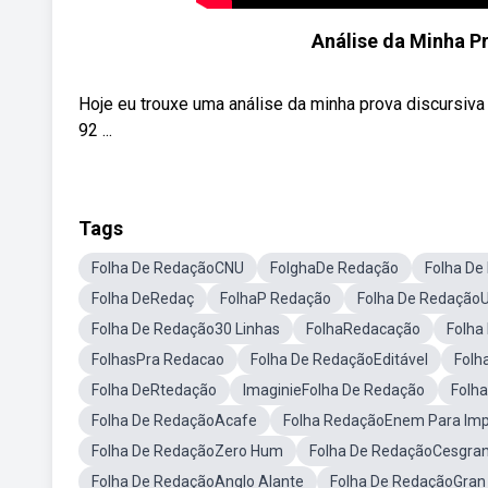
Análise da Minha P
Hoje eu trouxe uma análise da minha prova discursiva
92 ...
Tags
Folha De RedaçãoCNU
FolghaDe Redação
Folha D
Folha DeRedaç
FolhaP Redação
Folha De RedaçãoU
Folha De Redação30 Linhas
FolhaRedacação
Folha
FolhasPra Redacao
Folha De RedaçãoEditável
Folh
Folha DeRtedação
ImaginieFolha De Redação
Folh
Folha De RedaçãoAcafe
Folha RedaçãoEnem Para Imp
Folha De RedaçãoZero Hum
Folha De RedaçãoCesgran
Folha De RedaçãoAnglo Alante
Folha De RedaçãoGran