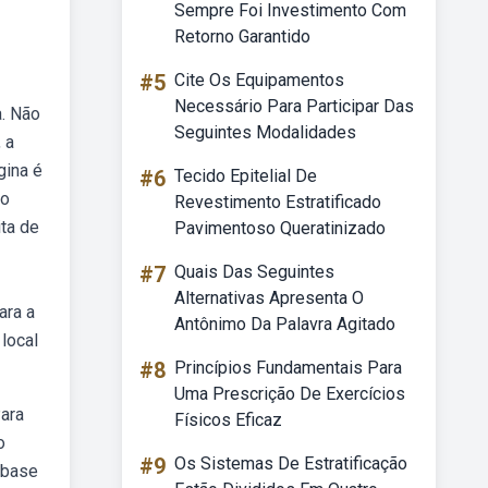
Sempre Foi Investimento Com
Retorno Garantido
#5
Cite Os Equipamentos
Necessário Para Participar Das
a. Não
Seguintes Modalidades
 a
gina é
#6
Tecido Epitelial De
vo
Revestimento Estratificado
ta de
Pavimentoso Queratinizado
#7
Quais Das Seguintes
Alternativas Apresenta O
ara a
Antônimo Da Palavra Agitado
 local
#8
Princípios Fundamentais Para
Uma Prescrição De Exercícios
ara
Físicos Eficaz
o
#9
Os Sistemas De Estratificação
 base