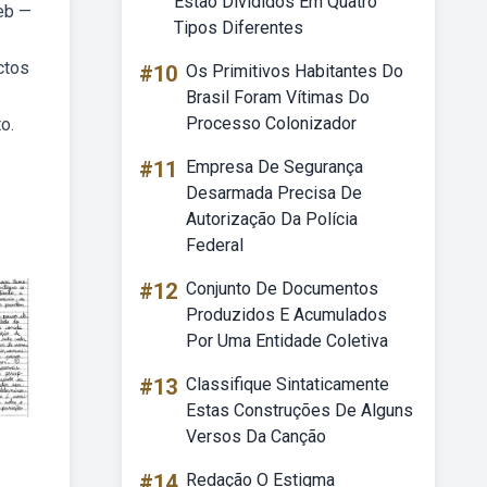
Estão Divididos Em Quatro
Web —
Tipos Diferentes
ctos
#10
Os Primitivos Habitantes Do
Brasil Foram Vítimas Do
Processo Colonizador
o.
#11
Empresa De Segurança
Desarmada Precisa De
Autorização Da Polícia
Federal
#12
Conjunto De Documentos
Produzidos E Acumulados
Por Uma Entidade Coletiva
#13
Classifique Sintaticamente
Estas Construções De Alguns
Versos Da Canção
#14
Redação O Estigma