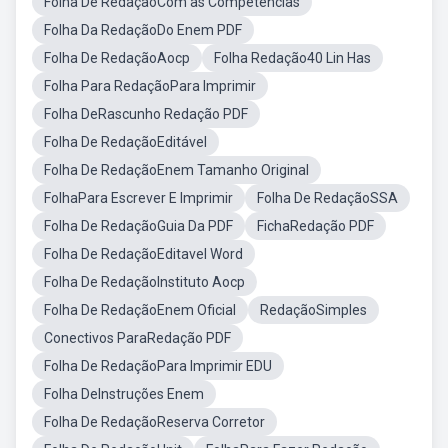
Folha De RedaçãoCom as Competências
Folha Da RedaçãoDo Enem PDF
Folha De RedaçãoAocp
Folha Redação40 Lin Has
Folha Para RedaçãoPara Imprimir
Folha DeRascunho Redação PDF
Folha De RedaçãoEditável
Folha De RedaçãoEnem Tamanho Original
FolhaPara Escrever E Imprimir
Folha De RedaçãoSSA
Folha De RedaçãoGuia Da PDF
FichaRedação PDF
Folha De RedaçãoEditavel Word
Folha De RedaçãoInstituto Aocp
Folha De RedaçãoEnem Oficial
RedaçãoSimples
Conectivos ParaRedação PDF
Folha De RedaçãoPara Imprimir EDU
Folha DeInstruções Enem
Folha De RedaçãoReserva Corretor