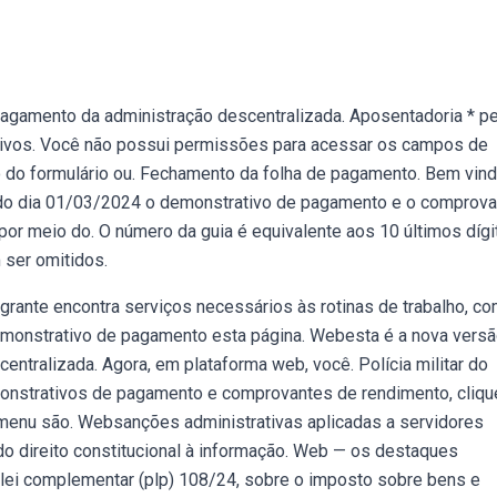
pagamento da administração descentralizada. Aposentadoria * p
tivos. Você não possui permissões para acessar os campos de
o do formulário ou. Fechamento da folha de pagamento. Bem vin
r do dia 01/03/2024 o demonstrativo de pagamento e o comprova
or meio do. O número da guia é equivalente aos 10 últimos dígi
ser omitidos.
egrante encontra serviços necessários às rotinas de trabalho, c
demonstrativo de pagamento esta página. Webesta é a nova vers
ntralizada. Agora, em plataforma web, você. Polícia militar do
onstrativos de pagamento e comprovantes de rendimento, cliqu
menu são. Websanções administrativas aplicadas a servidores
do direito constitucional à informação. Web — os destaques
 lei complementar (plp) 108/24, sobre o imposto sobre bens e