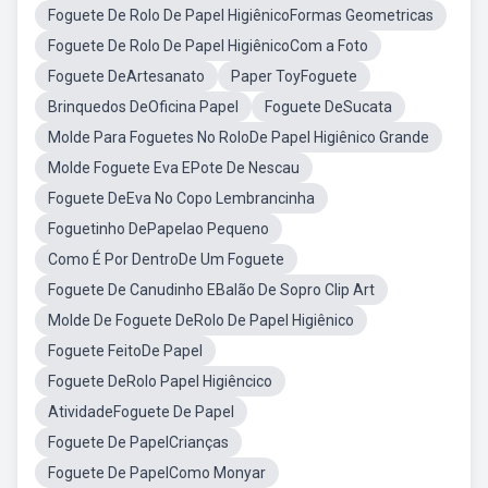
Foguete De Rolo De Papel HigiênicoFormas Geometricas
Foguete De Rolo De Papel HigiênicoCom a Foto
Foguete DeArtesanato
Paper ToyFoguete
Brinquedos DeOficina Papel
Foguete DeSucata
Molde Para Foguetes No RoloDe Papel Higiênico Grande
Molde Foguete Eva EPote De Nescau
Foguete DeEva No Copo Lembrancinha
Foguetinho DePapelao Pequeno
Como É Por DentroDe Um Foguete
Foguete De Canudinho EBalão De Sopro Clip Art
Molde De Foguete DeRolo De Papel Higiênico
Foguete FeitoDe Papel
Foguete DeRolo Papel Higiêncico
AtividadeFoguete De Papel
Foguete De PapelCrianças
Foguete De PapelComo Monyar