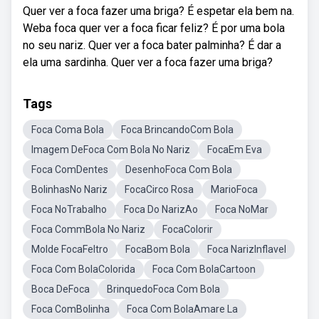
Quer ver a foca fazer uma briga? É espetar ela bem na.
Weba foca quer ver a foca ficar feliz? É por uma bola
no seu nariz. Quer ver a foca bater palminha? É dar a
ela uma sardinha. Quer ver a foca fazer uma briga?
Tags
Foca Coma Bola
Foca BrincandoCom Bola
Imagem DeFoca Com Bola No Nariz
FocaEm Eva
Foca ComDentes
DesenhoFoca Com Bola
BolinhasNo Nariz
FocaCirco Rosa
MarioFoca
Foca NoTrabalho
Foca Do NarizAo
Foca NoMar
Foca CommBola No Nariz
FocaColorir
Molde FocaFeltro
FocaBom Bola
Foca NarizInflavel
Foca Com BolaColorida
Foca Com BolaCartoon
Boca DeFoca
BrinquedoFoca Com Bola
Foca ComBolinha
Foca Com BolaAmare La