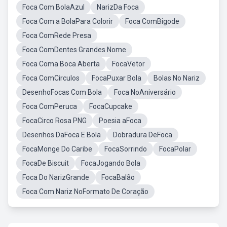
Foca Com BolaAzul
NarizDa Foca
Foca Com a BolaPara Colorir
Foca ComBigode
Foca ComRede Presa
Foca ComDentes Grandes Nome
Foca Coma Boca Aberta
FocaVetor
Foca ComCirculos
FocaPuxar Bola
Bolas No Nariz
DesenhoFocas Com Bola
Foca NoAniversário
Foca ComPeruca
FocaCupcake
FocaCirco Rosa PNG
Poesia aFoca
Desenhos DaFoca E Bola
Dobradura DeFoca
FocaMonge Do Caribe
FocaSorrindo
FocaPolar
FocaDe Biscuit
FocaJogando Bola
Foca Do NarizGrande
FocaBalão
Foca Com Nariz NoFormato De Coração