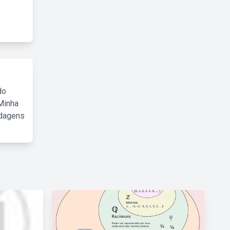
do
Minha
rdagens