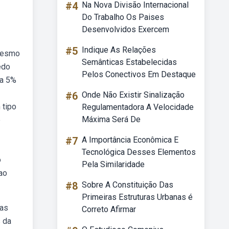
#4
Na Nova Divisão Internacional
Do Trabalho Os Paises
Desenvolvidos Exercem
#5
Indique As Relações
 mesmo
Semânticas Estabelecidas
edo
Pelos Conectivos Em Destaque
 a 5%
#6
Onde Não Existir Sinalização
 tipo
Regulamentadora A Velocidade
Máxima Será De
e
#7
A Importância Econômica E
Tecnológica Desses Elementos
o
Pela Similaridade
ao
#8
Sobre A Constituição Das
Primeiras Estruturas Urbanas é
mas
Correto Afirmar
s da