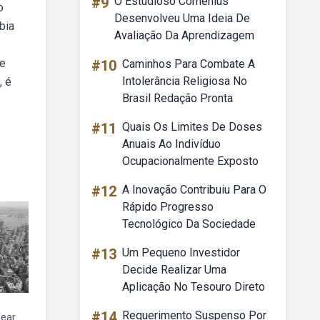
#9
O Estudioso Comenius
o
Desenvolveu Uma Ideia De
bia
Avaliação Da Aprendizagem
de
#10
Caminhos Para Combate A
Intolerância Religiosa No
, é
Brasil Redação Pronta
#11
Quais Os Limites De Doses
Anuais Ao Indivíduo
Ocupacionalmente Exposto
#12
A Inovação Contribuiu Para O
Rápido Progresso
Tecnológico Da Sociedade
#13
Um Pequeno Investidor
Decide Realizar Uma
Aplicação No Tesouro Direto
#14
Requerimento Suspenso Por
fear