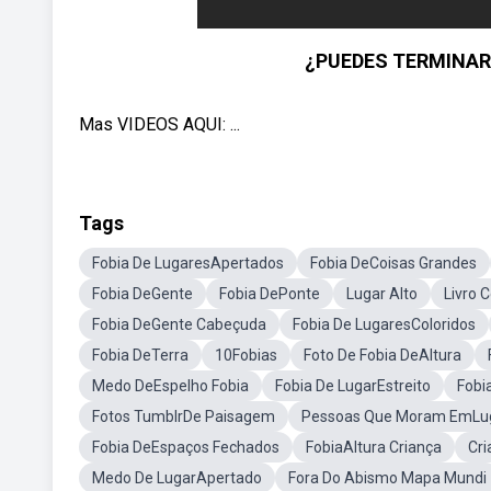
¿PUEDES TERMINAR D
Mas VIDEOS AQUI: ...
Tags
Fobia De LugaresApertados
Fobia DeCoisas Grandes
Fobia DeGente
Fobia DePonte
Lugar Alto
Livro 
Fobia DeGente Cabeçuda
Fobia De LugaresColoridos
Fobia DeTerra
10Fobias
Foto De Fobia DeAltura
Medo DeEspelho Fobia
Fobia De LugarEstreito
Fobi
Fotos TumblrDe Paisagem
Pessoas Que Moram EmLug
Fobia DeEspaços Fechados
FobiaAltura Criança
Cr
Medo De LugarApertado
Fora Do Abismo Mapa Mundi