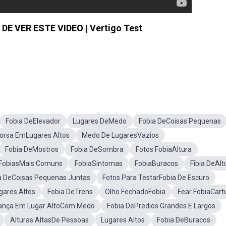
E VER ESTE VIDEO | Vertigo Test
Fobia DeElevador
Lugares DeMedo
Fobia DeCoisas Pequenas
Corsa EmLugares Altos
Medo De LugaresVazios
Fobia DeMostros
Fobia DeSombra
Fotos FobiaAltura
FobiasMais Comuns
FobiaSintomas
FobiaBuracos
Fibia DeAlt
a DeCoisas Pequenas Juntas
Fotos Para TestarFobia De Escuro
ares Altos
Fobia DeTrens
Olho FechadoFobia
Fear FobiaCar
iança Em Lugar AltoCom Medo
Fobia DePredios Grandes E Largos
Alturas AltasDe Pessoas
Lugares Altos
Fobia DeBuracos