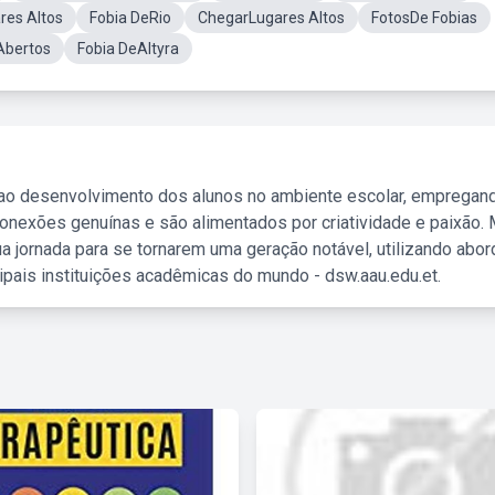
res Altos
Fobia DeRio
ChegarLugares Altos
FotosDe Fobias
Abertos
Fobia DeAltyra
 ao desenvolvimento dos alunos no ambiente escolar, empregan
nexões genuínas e são alimentados por criatividade e paixão. 
a jornada para se tornarem uma geração notável, utilizando abo
ipais instituições acadêmicas do mundo - dsw.aau.edu.et.