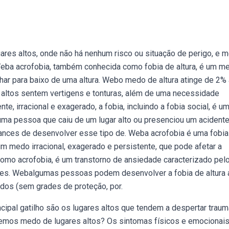
ares altos, onde não há nenhum risco ou situação de perigo, e
eba acrofobia, também conhecida como fobia de altura, é um m
olhar para baixo de uma altura. Webo medo de altura atinge de 2%
 altos sentem vertigens e tonturas, além de uma necessidade
, irracional e exagerado, a fobia, incluindo a fobia social, é um
ma pessoa que caiu de um lugar alto ou presenciou um acident
ances de desenvolver esse tipo de. Weba acrofobia é uma fobia
um medo irracional, exagerado e persistente, que pode afetar a
omo acrofobia, é um transtorno de ansiedade caracterizado pel
ugares. Webalgumas pessoas podem desenvolver a fobia de altura 
idos (sem grades de proteção, por.
ncipal gatilho são os lugares altos que tendem a despertar trau
 temos medo de lugares altos? Os sintomas físicos e emocionai