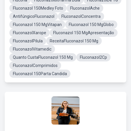
Flucona
FluconazolIsofarma Bula
FluconazolDe 1G
Fluconazol 150Medley Foto
FluconazolAche
AntifúngicoFluconazol
FluconazolConcentra
Fluconazol 150 MgVitapan
Fluconazol 150 MgGlobo
FluconazolXarope
Fluconazol 150 MgApresentação
FluconazolPilula
ReceitaFluconazol 150 Mg
FluconazolVitamedic
Quanto CustaFluconazol 150 Mg
Fluconazol2Cp
FluconazolComprimidos
Fluconazol 150Parta Candida