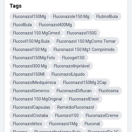
Tags
Fluconazol150Mg
Fluconazole150 Mg
FlutinolBula
FlucolBula
Fluconazol400Mg
Fluconazol 150 MgCimed
Fluconazol150G
Flucovil150 Mg Bula
Fluconazol 150 MgComo Tomar
Fluconasol150 Mg
Fluconazol 150 Mg1 Comprimido
Fluconazol150Mg Foto
Flucogel150
Fluconazol300 Mg
FluconazolInjetável
Fluconazol150Ml
FluconazolLíquido
FluconazolMedquimica
Fluconazol150Mg 2Cap
FluconazolGenerico
FluconazolDiflucan
Flucitosina
Fluconazol 150 MgOriginal
FluconazolEtest
FluconazolCapsulas
RemédioFluconazol
FluconazolCristalia
Fluonizol150
FluconazolCreme
Fluconazolético
Fluconazol1Mg
Fluconal