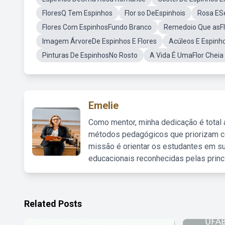
FloresQ Tem Espinhos
Flor so DeEspinhois
Rosa ES
Flores Com EspinhosFundo Branco
Remedoio Que asFl
Imagem ÁrvoreDe Espinhos E Flores
Acúleos E Espinh
Pinturas De EspinhosNo Rosto
A Vida É UmaFlor Cheia
Emelie
Como mentor, minha dedicação é total
métodos pedagógicos que priorizam co
missão é orientar os estudantes em su
educacionais reconhecidas pelas princ
Related Posts