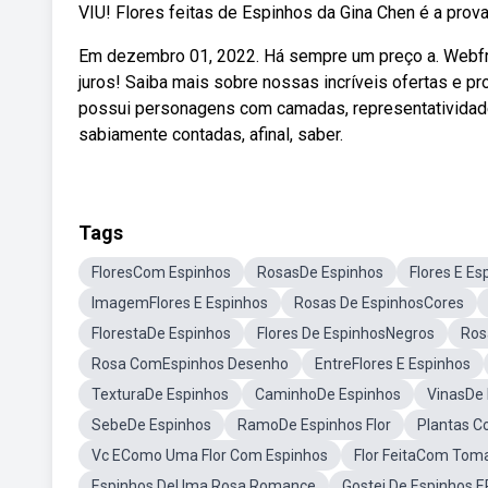
VIU! Flores feitas de Espinhos da Gina Chen é a pr
Em dezembro 01, 2022. Há sempre um preço a. Webfre
juros! Saiba mais sobre nossas incríveis ofertas e 
possui personagens com camadas, representatividade,
sabiamente contadas, afinal, saber.
Tags
FloresCom Espinhos
RosasDe Espinhos
Flores E Es
ImagemFlores E Espinhos
Rosas De EspinhosCores
FlorestaDe Espinhos
Flores De EspinhosNegros
Ros
Rosa ComEspinhos Desenho
EntreFlores E Espinhos
TexturaDe Espinhos
CaminhoDe Espinhos
VinasDe 
SebeDe Espinhos
RamoDe Espinhos Flor
Plantas C
Vc EComo Uma Flor Com Espinhos
Flor FeitaCom Tom
Espinhos DeUma Rosa Romance
Gostei De Espinhos 