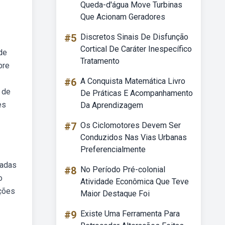
Queda-d'água Move Turbinas
Que Acionam Geradores
#5
Discretos Sinais De Disfunção
Cortical De Caráter Inespecífico
de
Tratamento
bre
#6
A Conquista Matemática Livro
 de
De Práticas E Acompanhamento
es
Da Aprendizagem
#7
Os Ciclomotores Devem Ser
Conduzidos Nas Vias Urbanas
Preferencialmente
ladas
#8
No Período Pré-colonial
o
Atividade Econômica Que Teve
ações
Maior Destaque Foi
#9
Existe Uma Ferramenta Para