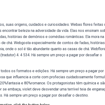
, suas origens, cuidados e curiosidades. Webas flores feitas 
encontrar beleza na adversidade da vida. Elas nos ensinam so
adas, histórias de demônios e comédias românticas. Ela mora na
as de chá. Webgosta especialmente de contos de fadas, histórias
ia, onde o sol é tão abundante quanto as casas de chá. Webflor
i (tradutor) 4. 4 534. Há sempre um preço a pagar por desafiar o
er todos os formatos e edições. Há sempre um preço a pagar por
rosa que influencia a corte com profecias cuidadosamente formu
 20%fantasia e 80%romance. Os protagonistas têm química e sã
or se embaça, violet deve desvendar uma terrível teia de engan
os. Há sempre um preço a pagar por desafiar o destino.
mation, click the button below.