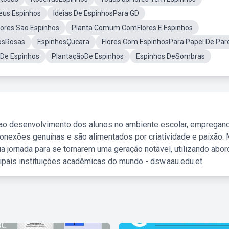
eus Espinhos
Ideias De EspinhosPara GD
ores Sao Espinhos
Planta Comum ComFlores E Espinhos
osRosas
EspinhosÇucara
Flores Com EspinhosPara Papel De Par
 De Espinhos
PlantaçãoDe Espinhos
Espinhos DeSombras
 ao desenvolvimento dos alunos no ambiente escolar, empregan
nexões genuínas e são alimentados por criatividade e paixão. 
a jornada para se tornarem uma geração notável, utilizando abo
ipais instituições acadêmicas do mundo - dsw.aau.edu.et.