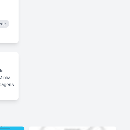
ede
do
Minha
rdagens