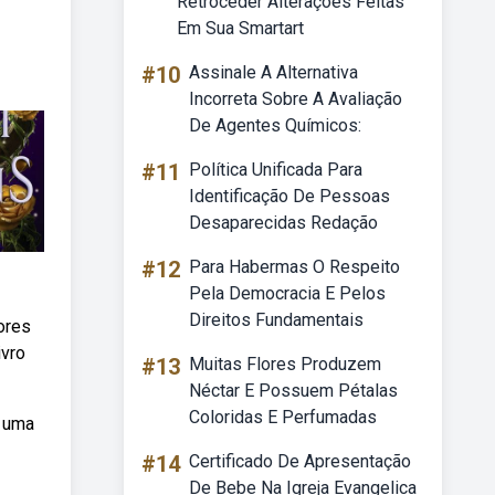
Retroceder Alterações Feitas
Em Sua Smartart
#10
Assinale A Alternativa
Incorreta Sobre A Avaliação
De Agentes Químicos:
#11
Política Unificada Para
Identificação De Pessoas
Desaparecidas Redação
#12
Para Habermas O Respeito
Pela Democracia E Pelos
Direitos Fundamentais
ores
ivro
#13
Muitas Flores Produzem
Néctar E Possuem Pétalas
Coloridas E Perfumadas
r uma
#14
Certificado De Apresentação
De Bebe Na Igreja Evangelica