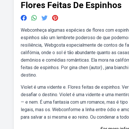
Flores Feitas De Espinhos
Webconheça algumas espécies de flores com espinhos
espinhos são um lembrete poderoso de que podemos 
resiliência,. Webgosta especialmente de contos de f
califórnia, onde o sol é tão abundante quanto as cas
demônios e comédias românticas. Ela mora na califórn
feitas de espinhos. Por gina chen (autor) , jana bianch
destino.
Violet é uma vidente e. Flores feitas de espinhos. V
desafiar o destino. Violet é uma vidente e uma menti
— e nem. É uma fantasia com um romance, mas é tipo
legais, mas os. Webconforme a linha entre ódio e am
para salvar a si mesma e ao reino. Ou condenar a tod
For more infor