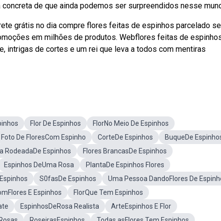
ova concreta de que ainda podemos ser surpreendidos nesse mun
te grátis no dia compre flores feitas de espinhos parcelado s
promoções em milhões de produtos. Webflores feitas de espinho
 intrigas de cortes e um rei que leva a todos com mentiras
pinhos
Flor De Espinhos
FlorNo Meio De Espinhos
Foto De FloresCom Espinho
CorteDe Espinhos
BuqueDe Espinho
a RodeadaDe Espinhos
Flores BrancasDe Espinhos
Espinhos DeUma Rosa
PlantaDe Espinhos Flores
Espinhos
S0fasDe Espinhos
Uma Pessoa DandoFlores De Espinh
omFlores E Espinhos
FlorQue Tem Espinhos
ate
EspinhosDeRosa Realista
ArteEspinhos E Flor
ERosas
RoseirasEspinhos
Todas asFlores Tem Espinhos