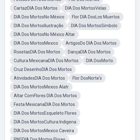
CartazDIA Dos Mortos
DIA Dos MortosVelas
DIA Dos MortosNo México
Flor DIA DosLos Muertos
DIA Dos MortosIlustração
DIA Dos MortosSimbolo
DIA Dos MortosNo México Altar
DIA Dos MortosMexico
ArtigosDo DIA Dos Mortos
RosetasDIA Dos Mortos
DançaDIA Dos Mortos
Cultura MexicanaDIA Dos Mortos
DIA DosMorto
Cruz DesenhoDIA Dos Mortos
AtividadesDIA Dos Mortos
Flor DosNorte's
DIA Dos MortosMexico Alatr
Altar ComFlores DIA Dos Mortos
Festa MexicanaDIA Dos Mortos
DIA Dos MortosEsqueleto Flores
DIA Dos MortosCultura Indigena
DIA Dos MortosMexico Caveira
PNGDIA Dos Mortos Flores