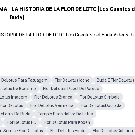
 - LA HISTORIA DE LA FLOR DE LOTO [Los Cuentos d
Buda]
TORIA DE LA FLOR DE LOTO Los Cuentos del Buda Videos dia
r DeLotus Para Tatuagem
Flor DeLotus Icone
Buda E Flor DeLotus
DeLotus No Budismo
Flor DeLotus Papel De Parede
eLotus Imagem
Flor DeLotus Branca
Flor DeLotus Simbolo
Flor DeLotus
Flor DeLotus Vermelha
Flor De LótusDourada
 DeLotus Do Buda
Templo BudisdaFlor De Lotus
Flor DeLotus HD
Flor DeLotus Para Koden
u Sou LuzFlor De Lotus
Flor DeLotus Hindu
Flor De LótusColorida