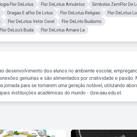
ogia Flor DeLotus
Flor DeLotus Amuletos
Simbolos ZemFlor De L
Dragao E aFlor De Lotus
Flor DeLotus Religiao
Flor DeLotus L
s
Flor DeLotus Vetor Corel
Flor DeLoto Budismo
Flor DeLou's Buda
Flor DeLotus Amare La
 ao desenvolvimento dos alunos no ambiente escolar, empregan
nexões genuínas e são alimentados por criatividade e paixão. 
a jornada para se tornarem uma geração notável, utilizando abo
ipais instituições acadêmicas do mundo - dsw.aau.edu.et.