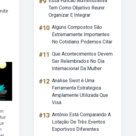
#9
Essa Funcao Administrativa
Tem Como Objetivo Reunir
itir
Organizar E Integrar
#10
Alguns Compostos São
Extremamente Importantes
No Cotidiano Podemos Citar
#11
Que Acontecimentos Devem
Ser Relembrados No Dia
Internacional Da Mulher
#12
Análise Swot é Uma
Ferramenta Estrategica
Amplamente Utilizada Que
Visa
en
#13
Antônio Está Comparando A
lue
Lotação De Três Eventos
tue
Esportivos Diferentes
n
ner