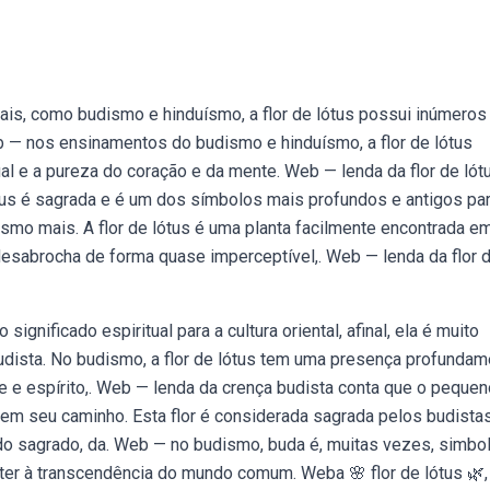
is, como budismo e hinduísmo, a flor de lótus possui inúmeros
b — nos ensinamentos do budismo e hinduísmo, a flor de lótus
al e a pureza do coração e da mente. Web — lenda da flor de lót
lótus é sagrada e é um dos símbolos mais profundos e antigos pa
smo mais. A flor de lótus é uma planta facilmente encontrada em
desabrocha de forma quase imperceptível,. Web — lenda da flor 
ignificado espiritual para a cultura oriental, afinal, ela é muito
o budista. No budismo, a flor de lótus tem uma presença profunda
te e espírito,. Web — lenda da crença budista conta que o pequen
 em seu caminho. Esta flor é considerada sagrada pelos budistas
lo do sagrado, da. Web — no budismo, buda é, muitas vezes, simbo
eter à transcendência do mundo comum. Weba 🌸 flor de lótus 🌿