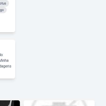
otus
ogo
do
Minha
rdagens