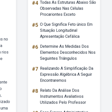
#4
Todas As Estruturas Abaixo São
Observadas Nas Células
Procariontes Exceto
#5
O Que Significa Feto único Em
Situação Longitudinal
Apresentação Cefálica
us no
ra
#6
Determine As Medidas Dos
 rios
Elementos Desconhecidos Nos
Seguintes Triângulos
de
#7
Realizando A Simplificação Da
Expressão Algébrica A Seguir
Encontraremos
mente
o
#8
Relato Da Análise Dos
,
Instrumentos Avaliativos
lizado
Utilizados Pelo Professor
, uma