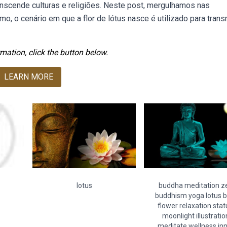
ranscende culturas e religiões. Neste post, mergulhamos nas
, o cenário em que a flor de lótus nasce é utilizado para transm
mation, click the button below.
LEARN MORE
lotus
buddha meditation z
buddhism yoga lotus b
flower relaxation sta
moonlight illustratio
meditate wellness in