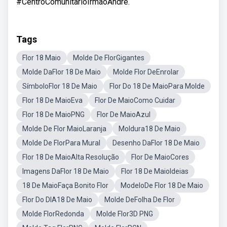
#CentroComunitarioIrmaoAndre.
Tags
Flor 18 Maio
Molde De FlorGigantes
Molde DaFlor 18 De Maio
Molde Flor DeEnrolar
SímboloFlor 18 De Maio
Flor Do 18 De MaioPara Molde
Flor 18 De MaioEva
Flor De MaioComo Cuidar
Flor 18 De MaioPNG
Flor De MaioAzul
Molde De Flor MaioLaranja
Moldura18 De Maio
Molde De FlorPara Mural
Desenho DaFlor 18 De Maio
Flor 18 De MaioAlta Resolução
Flor De MaioCores
Imagens DaFlor 18 De Maio
Flor 18 De MaioIdeias
18 De MaioFaça Bonito Flor
ModeloDe Flor 18 De Maio
Flor Do DIA18 De Maio
Molde DeFolha De Flor
Molde FlorRedonda
Molde Flor3D PNG