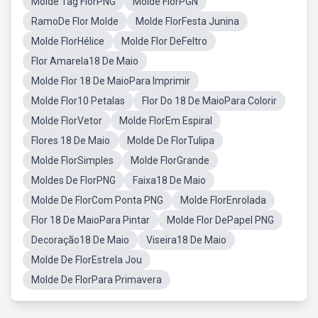
Molde Tag FlorPNG
Molde FlorPGN
RamoDe Flor Molde
Molde FlorFesta Junina
Molde FlorHélice
Molde Flor DeFeltro
Flor Amarela18 De Maio
Molde Flor 18 De MaioPara Imprimir
Molde Flor10 Petalas
Flor Do 18 De MaioPara Colorir
Molde FlorVetor
Molde FlorEm Espiral
Flores 18 De Maio
Molde De FlorTulipa
Molde FlorSimples
Molde FlorGrande
Moldes De FlorPNG
Faixa18 De Maio
Molde De FlorCom Ponta PNG
Molde FlorEnrolada
Flor 18 De MaioPara Pintar
Molde Flor DePapel PNG
Decoração18 De Maio
Viseira18 De Maio
Molde De FlorEstrela Jou
Molde De FlorPara Primavera