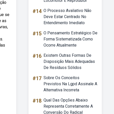
Locomotor E Reprodutor
ação
é
#14
O Processo Avaliativo Não
que se
Deve Estar Centrado No
e as
Entendimento Imediato
vras,
#15
O Pensamento Estratégico De
s.
Forma Sistematizada Como
las
Ocorre Atualmente
#16
Existem Outras Formas De
Disposição Mais Adequadas
De Resíduos Sólidos
#17
Sobre Os Conceitos
Previstos Na Lgpd Assinale A
Alternativa Incorreta
#18
Qual Das Opções Abaixo
Representa Corretamente A
Conversão Do Radical