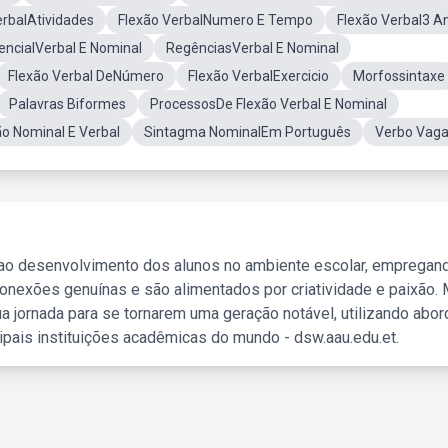
erbalAtividades
Flexão VerbalNumero E Tempo
Flexão Verbal3 A
encialVerbal E Nominal
RegênciasVerbal E Nominal
Flexão Verbal DeNúmero
Flexão VerbalExercicio
Morfossintaxe
Palavras Biformes
ProcessosDe Flexão Verbal E Nominal
ão Nominal E Verbal
Sintagma NominalEm Português
Verbo Vaga
 ao desenvolvimento dos alunos no ambiente escolar, empregan
nexões genuínas e são alimentados por criatividade e paixão. 
a jornada para se tornarem uma geração notável, utilizando abo
ipais instituições acadêmicas do mundo - dsw.aau.edu.et.