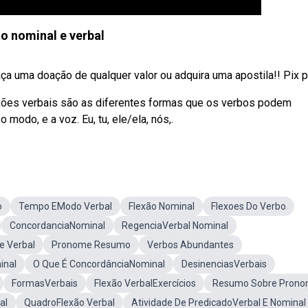
ão nominal e verbal
ça uma doação de qualquer valor ou adquira uma apostila!! Pix par
exões verbais são as diferentes formas que os verbos podem
modo, e a voz. Eu, tu, ele/ela, nós,.
o
Tempo EModo Verbal
Flexão Nominal
Flexoes Do Verbo
ConcordanciaNominal
RegenciaVerbal Nominal
e Verbal
Pronome Resumo
Verbos Abundantes
inal
O Que É ConcordânciaNominal
DesinenciasVerbais
FormasVerbais
Flexão VerbalExercícios
Resumo Sobre Pron
al
QuadroFlexão Verbal
Atividade De PredicadoVerbal E Nominal