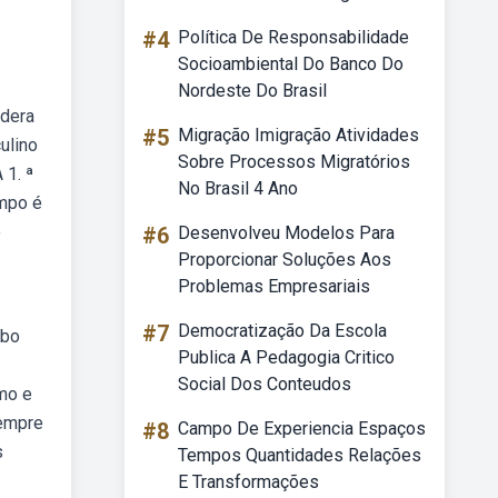
#4
Política De Responsabilidade
Socioambiental Do Banco Do
Nordeste Do Brasil
idera
#5
Migração Imigração Atividades
ulino
Sobre Processos Migratórios
 1. ª
No Brasil 4 Ano
empo é
o
#6
Desenvolveu Modelos Para
Proporcionar Soluções Aos
Problemas Empresariais
#7
Democratização Da Escola
rbo
Publica A Pedagogia Critico
Social Dos Conteudos
rmo e
sempre
#8
Campo De Experiencia Espaços
s
Tempos Quantidades Relações
E Transformações