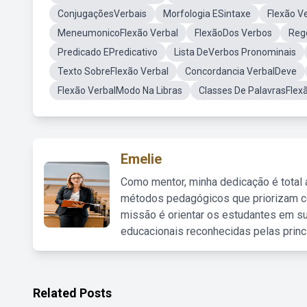
ConjugaçõesVerbais
Morfologia ESintaxe
Flexão V
MeneumonicoFlexão Verbal
FlexãoDos Verbos
Reg
Predicado EPredicativo
Lista DeVerbos Pronominais
Texto SobreFlexão Verbal
Concordancia VerbalDeve
Flexão VerbalModo Na Libras
Classes De PalavrasFlex
Emelie
Como mentor, minha dedicação é total
métodos pedagógicos que priorizam co
missão é orientar os estudantes em su
educacionais reconhecidas pelas princ
Related Posts