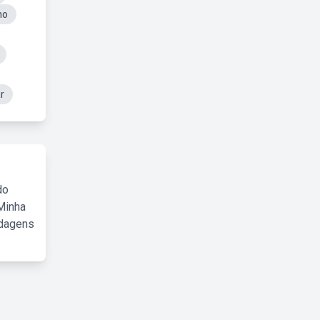
no
r
do
Minha
rdagens