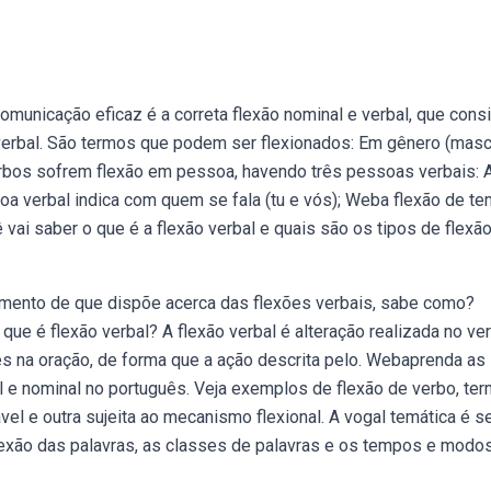
municação eficaz é a correta flexão nominal e verbal, que cons
 verbal. São termos que podem ser flexionados: Em gênero (masc
erbos sofrem flexão em pessoa, havendo três pessoas verbais: A
soa verbal indica com quem se fala (tu e vós); Weba flexão de t
 vai saber o que é a flexão verbal e quais são os tipos de flexã
imento de que dispõe acerca das flexões verbais, sabe como?
e é flexão verbal? A flexão verbal é alteração realizada no ve
es na oração, de forma que a ação descrita pelo. Webaprenda as
 e nominal no português. Veja exemplos de flexão de verbo, te
el e outra sujeita ao mecanismo flexional. A vogal temática é 
flexão das palavras, as classes de palavras e os tempos e modo