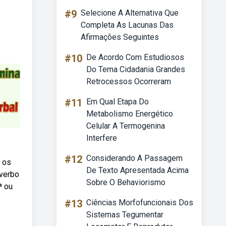
#9
Selecione A Alternativa Que
Completa As Lacunas Das
Afirmações Seguintes
#10
De Acordo Com Estudiosos
Do Tema Cidadania Grandes
Retrocessos Ocorreram
#11
Em Qual Etapa Do
Metabolismo Energético
Celular A Termogenina
Interfere
#12
Considerando A Passagem
r os
De Texto Apresentada Acima
verbo
Sobre O Behaviorismo
ª ou
#13
Ciências Morfofuncionais Dos
Sistemas Tegumentar