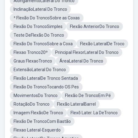
AlongamentoLateral Do Tronco
InclinaçãoLateral Do Tronco
² Flexão Do TroncoSobre as Coxas
Flexão Do TroncoSimples
Flexão AnteriorDo Tronco
Teste DeFlexão Do Tronco
Flexão Do TroncoSobre a Coxa
Flexão LateralDe Troco
Flexao Tronco20º
Principal FlexorLateral Do Tronco
Graus FlexaoTronco
ÁreaLateral Do Tronco
ExtensãoLateral Do Tronco
Flexão LateralDe Tronco Sentada
Flexão Do TroncoTocando OS Pes
MovimentosDo Tronco
Flexão De TroncoEm Pé
RotaçãoDo Tronco
Flexão LateralBarrel
Imagem FlexãoDe Tronco
Flexõ Later. La DeTronco
Flexão De TroncoCom Bastão
Flexao Lateral-Esquerdo