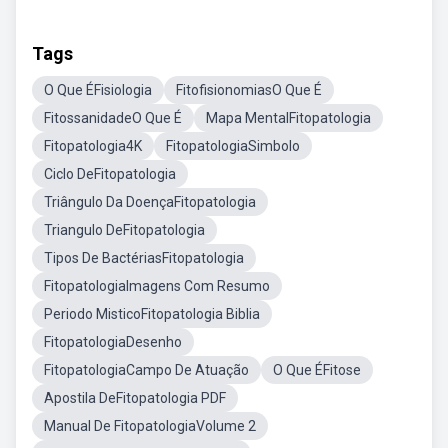
Tags
O Que ÉFisiologia
FitofisionomiasO Que É
FitossanidadeO Que É
Mapa MentalFitopatologia
Fitopatologia4K
FitopatologiaSimbolo
Ciclo DeFitopatologia
Triângulo Da DoençaFitopatologia
Triangulo DeFitopatologia
Tipos De BactériasFitopatologia
FitopatologiaImagens Com Resumo
Periodo MisticoFitopatologia Biblia
FitopatologiaDesenho
FitopatologiaCampo De Atuação
O Que ÉFitose
Apostila DeFitopatologia PDF
Manual De FitopatologiaVolume 2