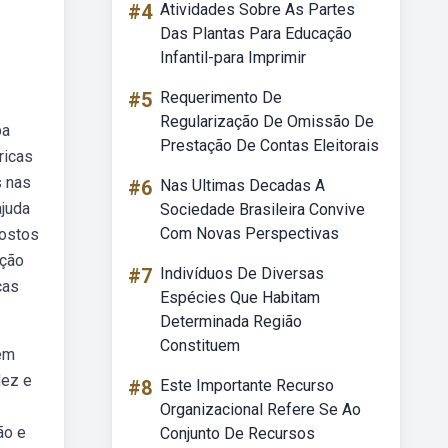
#4
Atividades Sobre As Partes
Das Plantas Para Educação
Infantil-para Imprimir
#5
Requerimento De
Regularização De Omissão De
pa
Prestação De Contas Eleitorais
ricas
s nas
#6
Nas Ultimas Decadas A
ajuda
Sociedade Brasileira Convive
Com Novas Perspectivas
postos
rção
#7
Indivíduos De Diversas
ças
Espécies Que Habitam
Determinada Região
Constituem
tém
dez e
#8
Este Importante Recurso
Organizacional Refere Se Ao
ão e
Conjunto De Recursos