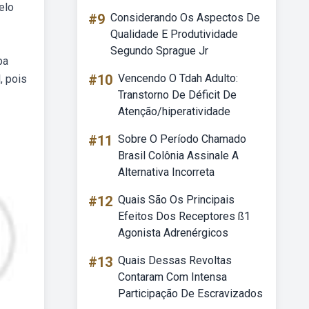
elo
#9
Considerando Os Aspectos De
Qualidade E Produtividade
Segundo Sprague Jr
ba
#10
Vencendo O Tdah Adulto:
, pois
Transtorno De Déficit De
Atenção/hiperatividade
#11
Sobre O Período Chamado
Brasil Colônia Assinale A
Alternativa Incorreta
#12
Quais São Os Principais
Efeitos Dos Receptores ß1
Agonista Adrenérgicos
#13
Quais Dessas Revoltas
Contaram Com Intensa
Participação De Escravizados