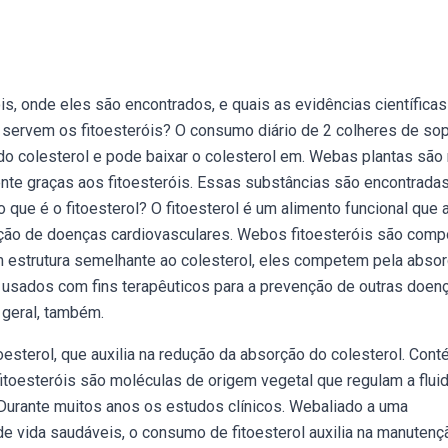
is, onde eles são encontrados, e quais as evidências científicas
 servem os fitoesteróis? O consumo diário de 2 colheres de so
o do colesterol e pode baixar o colesterol em. Webas plantas são 
ente graças aos fitoesteróis. Essas substâncias são encontrada
 que é o fitoesterol? O fitoesterol é um alimento funcional que 
venção de doenças cardiovasculares. Webos fitoesteróis são com
em estrutura semelhante ao colesterol, eles competem pela abso
 usados com fins terapêuticos para a prevenção de outras doen
 geral, também.
oesterol, que auxilia na redução da absorção do colesterol. Con
oesteróis são moléculas de origem vegetal que regulam a flui
Durante muitos anos os estudos clínicos. Webaliado a uma
 de vida saudáveis, o consumo de fitoesterol auxilia na manutenç