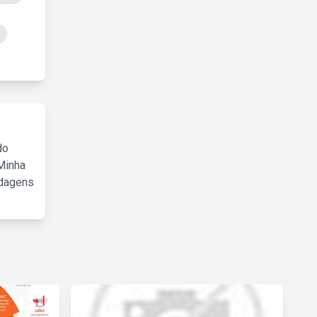
do
Minha
rdagens