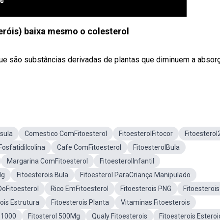
teróis) baixa mesmo o colesterol
 que são substâncias derivadas de plantas que diminuem a absor
sula
Comestico ComFitoesterol
FitoesterolFitocor
Fitoesterol
Fosfatidilcolina
Cafe ComFitoesterol
FitoesterolBula
Margarina ComFitoesterol
FitoesterolInfantil
Mg
Fitoesterois Bula
Fitoesterol ParaCriança Manipulado
DoFitoesterol
Rico EmFitoesterol
Fitoesterois PNG
Fitoesteroi
ois Estrutura
Fitoesterois Planta
Vitaminas Fitoesterois
s 1000
Fitosterol 500Mg
Qualy Fitoesterois
Fitoesterois Estero