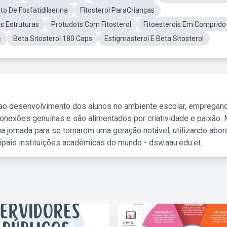
o De Fosfatidilserina
Fitosterol ParaCrianças
is Estruturas
Protudots Com Fitosterol
Fitoesterois Em Comprido
e
Beta Sitosterol 180 Caps
Estigmasterol E Beta Sitosterol
 ao desenvolvimento dos alunos no ambiente escolar, empregan
nexões genuínas e são alimentados por criatividade e paixão. 
a jornada para se tornarem uma geração notável, utilizando abo
ipais instituições acadêmicas do mundo - dsw.aau.edu.et.