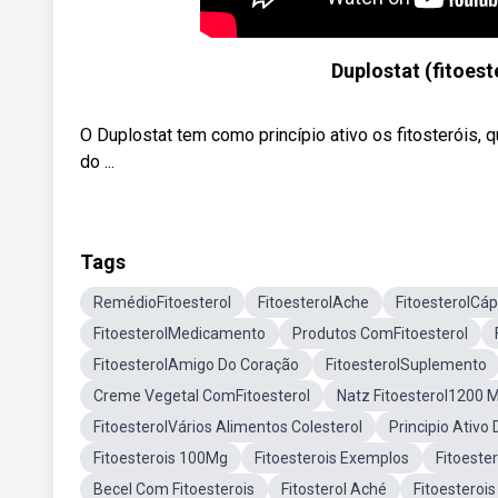
Duplostat (fitoes
O Duplostat tem como princípio ativo os fitosteróis,
do ...
Tags
RemédioFitoesterol
FitoesterolAche
FitoesterolCáp
FitoesterolMedicamento
Produtos ComFitoesterol
FitoesterolAmigo Do Coração
FitoesterolSuplemento
Creme Vegetal ComFitoesterol
Natz Fitoesterol1200 
FitoesterolVários Alimentos Colesterol
Principio Ativo 
Fitoesterois 100Mg
Fitoesterois Exemplos
Fitoester
Becel Com Fitoesterois
Fitosterol Aché
Fitoesteroi