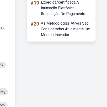
#19
Expedida/certificada A
Intimação Eletrônica -
Requisição De Pagamento
#20
As Metodologias Ativas São
ção
Consideradas Atualmente Um
Modelo Inovador
2G
s Mg
ides