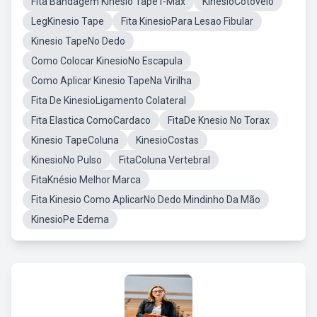
Fita Bandagem Kinesio TapeT-Max
KinesioCotovelo
LegKinesio Tape
Fita KinesioPara Lesao Fibular
Kinesio TapeNo Dedo
Como Colocar KinesioNo Escapula
Como Aplicar Kinesio TapeNa Virilha
Fita De KinesioLigamento Colateral
Fita Elastica ComoCardaco
FitaDe Knesio No Torax
Kinesio TapeColuna
KinesioCostas
KinesioNo Pulso
FitaColuna Vertebral
FitaKnésio Melhor Marca
Fita Kinesio Como AplicarNo Dedo Mindinho Da Mão
KinesioPe Edema