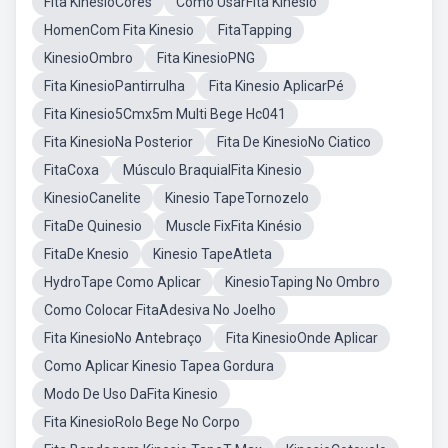
Fita KinesioCores
Como UsarFita Kinesio
HomenCom Fita Kinesio
FitaTapping
KinesioOmbro
Fita KinesioPNG
Fita KinesioPantirrulha
Fita Kinesio AplicarPé
Fita Kinesio5Cmx5m Multi Bege Hc041
Fita KinesioNa Posterior
Fita De KinesioNo Ciatico
FitaCoxa
Músculo BraquialFita Kinesio
KinesioCanelite
Kinesio TapeTornozelo
FitaDe Quinesio
Muscle FixFita Kinésio
FitaDe Knesio
Kinesio TapeAtleta
HydroTape Como Aplicar
KinesioTaping No Ombro
Como Colocar FitaAdesiva No Joelho
Fita KinesioNo Antebraço
Fita KinesioOnde Aplicar
Como Aplicar Kinesio Tapea Gordura
Modo De Uso DaFita Kinesio
Fita KinesioRolo Bege No Corpo