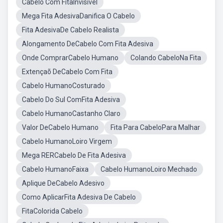
Cabelo Com FitaInvisivel
Mega Fita AdesivaDanifica O Cabelo
Fita AdesivaDe Cabelo Realista
Alongamento DeCabelo Com Fita Adesiva
Onde ComprarCabelo Humano
Colando CabeloNa Fita
Extençaõ DeCabelo Com Fita
Cabelo HumanoCosturado
Cabelo Do Sul ComFita Adesiva
Cabelo HumanoCastanho Claro
Valor DeCabelo Humano
Fita Para CabeloPara Malhar
Cabelo HumanoLoiro Virgem
Mega RERCabelo De Fita Adesiva
Cabelo HumanoFaixa
Cabelo HumanoLoiro Mechado
Aplique DeCabelo Adesivo
Como AplicarFita Adesiva De Cabelo
FitaColorida Cabelo